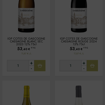
IGP COTES DE GASCOGNE
IGP COTES DE GASCOGNE
CASSAIGNE BLANC SEC
CASSAIGNE ROUGE 2024
2023 12% 75cl
13% 75cl
53
53
TTC
TTC
,40
€
,40
€
11,87 € /L
11,87 € /L
+
+
-
-