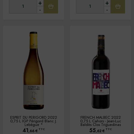
+
+
-
-
ESPRIT DU PERIGORD 2022
FRENCH MALBEC 2022
0,75 L IGP Périgord Blanc J.
0,75 L Cahors - Jean-Luc
Lebègue *
Baldès Clos Triguedinas
41
55
TTC
TTC
,66
€
,62
€