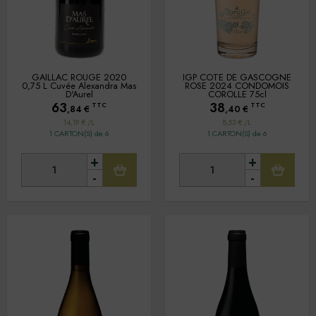
GAILLAC ROUGE 2020
IGP COTE DE GASCOGNE
0,75 L Cuvée Alexandra Mas
ROSE 2024 CONDOMOIS
D'Aurel
COROLLE 75cl
63
38
TTC
TTC
,84
€
,40
€
14,19 € /L
8,53 € /L
1 CARTON(S) de 6
1 CARTON(S) de 6
+
+
-
-