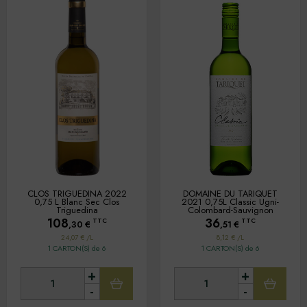
CLOS TRIGUEDINA 2022
DOMAINE DU TARIQUET
0,75 L Blanc Sec Clos
2021 0,75L Classic Ugni-
Triguedina
Colombard-Sauvignon
108
36
TTC
TTC
,30
€
,51
€
24,07 € /L
8,12 € /L
1 CARTON(S) de 6
1 CARTON(S) de 6
+
+
-
-