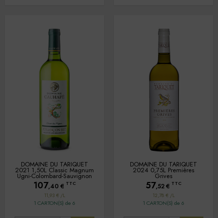
DOMAINE DU TARIQUET
DOMAINE DU TARIQUET
2021 1,50L Classic Magnum
2024 0,75L Premières
Ugni-Colombard-Sauvignon
Grives
107
57
TTC
TTC
,40
€
,52
€
11,93 € /L
12,78 € /L
1 CARTON(S) de 6
1 CARTON(S) de 6