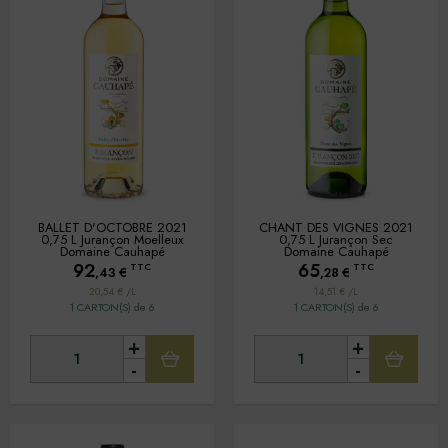
VINS DE TABLE EN QUARTS
VINS DESALCOOLISES
VINS EN BIB
BALLET D'OCTOBRE 2021
CHANT DES VIGNES 2021
0,75 L Jurançon Moelleux
0,75 L Jurançon Sec
Domaine Cauhapé
Domaine Cauhapé
92
65
TTC
TTC
,43
€
,28
€
20,54 € /L
14,51 € /L
1 CARTON(S) de 6
1 CARTON(S) de 6
+
+
-
-