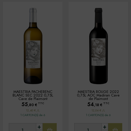
MAESTRIA PACHERENC
MAESTRIA ROUGE 2022
BLANC SEC 2022 0,75L
0,75L AOC Madiran Cave
Cave de Plaimont
de Plaimont
55
54
TTC
TTC
,80
€
,18
€
12,40 € /L
12,04 € /L
1 CARTON(S) de 6
1 CARTON(S) de 6
+
+