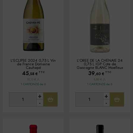
L'ECLIPSE 2024 0,75 L Vin
L'OREE DE LA CHENAIE 24
de France Domaine
0,75 L IGP Cote de
Cauhapé
Gascogne BLANC Moelleux
45
39
TTC
TTC
,58
€
,60
€
10,13 € /L
8,80 € /L
1 CARTON(S) de 6
1 CARTON(S) de 6
+
+
-
-