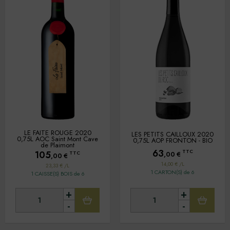
LE FAITE ROUGE 2020
LES PETITS CAILLOUX 2020
0,75L AOC Saint Mont Cave
0,75L AOP FRONTON - BIO
de Plaimont
63
TTC
105
TTC
,00
€
,00
€
14,00 € /L
23,33 € /L
1 CARTON(S) de 6
1 CAISSE(S) BOIS de 6
+
+
-
-