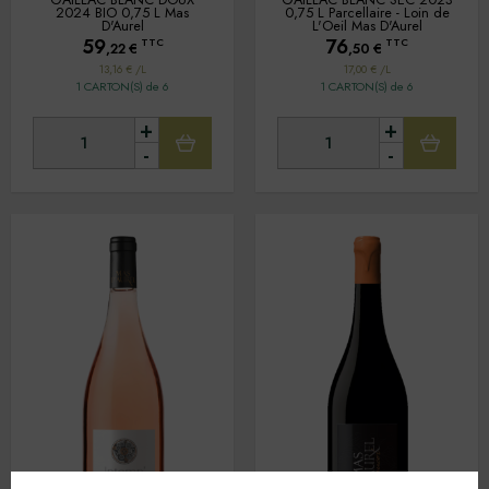
2024 BIO 0,75 L Mas
0,75 L Parcellaire - Loin de
D'Aurel
L'Oeil Mas D'Aurel
59
76
TTC
TTC
,22
€
,50
€
13,16 € /L
17,00 € /L
1 CARTON(S) de 6
1 CARTON(S) de 6
+
+
-
-