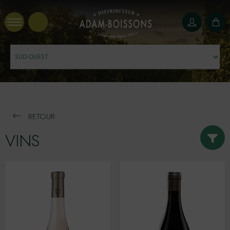
Panneau de gestion des cookies
RETOUR
VINS
AFRIQUE DU SUD
ALSACE
AMERIQUE DU NORD
Couleurs
AMERIQUE DU SUD
Tous
Blanc
Rouge
Rose
ARDÈCHE