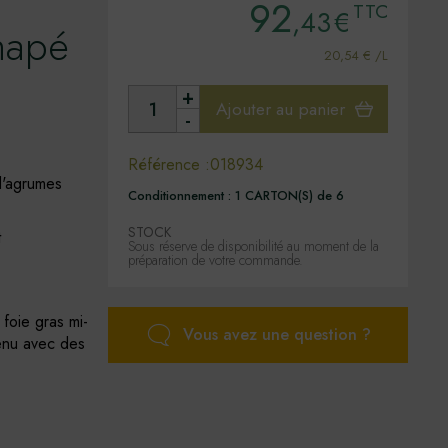
92
TTC
,43
€
hapé
20,54 € /L
+
Ajouter au panier
-
Référence :
018934
d'agrumes
Conditionnement :
1 CARTON(S) de 6
STOCK
t
Sous réserve de disponibilité au moment de la
préparation de votre commande.
foie gras mi-
Vous avez une question ?
venu avec des