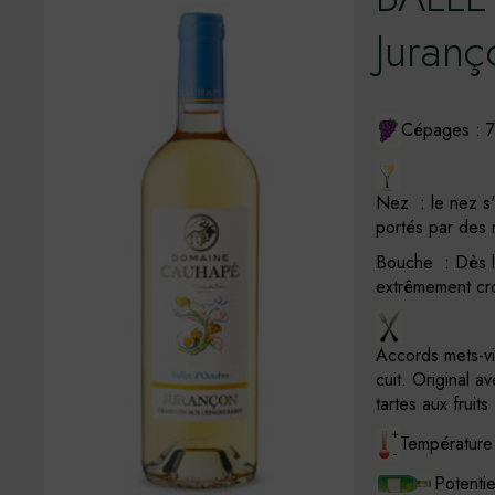
Juran
Cépages : 
Nez : le nez s'
portés par des 
Bouche : Dès l'a
extrêmement cro
Accords mets-vi
cuit. Original a
tartes aux fruit
Température 
Potenti