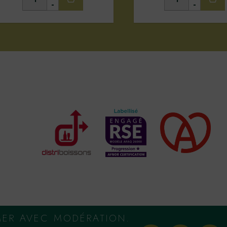
-
-
MER AVEC MODÉRATION.