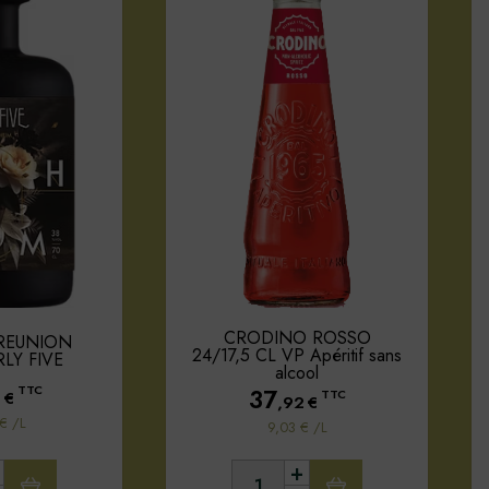
CRODINO ROSSO
 REUNION
24/17,5 CL VP Apéritif sans
RLY FIVE
alcool
TTC
37
0
€
TTC
,92
€
€ /L
9,03 € /L
+