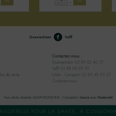
-
Guewenheim
Valff
 :
Contactez-nous :
Guewenheim 03 89 82 40 37
Valff 03 88 58 59 70
les de vente
Litzler - Carspach 03 89 40 93 07
Contactez-nous
Tous droits réservés ADAM BOISSONS - Conception
2exvia
avec
Masteredit
 DANGEREUX POUR LA SANTÉ, À CONSOM