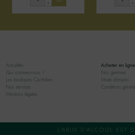
-
-
Actualités
Acheter en ligne
Qui sommes-nous ?
Nos gammes
Les boutiques Cav'Adam
Mode d'emploi
Nos services
Conditions généra
Mentions légales
L'ABUS D'ALCOOL EST