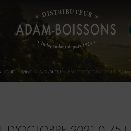
N LIGNE
/
VINS
/
SUD-OUEST
/
BALLET D'OCTOBRE 2021 0,75 L Jur
T D'OCTOBRE 2021 0,75 L