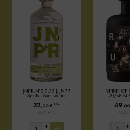
JNPR N°3 0,70 L JNPR
SPIRIT OF
Spirits - Sans alcool
70/38 BU
32
49
TTC
,00
€
,0
45,71 € /L
70,00 
+
+