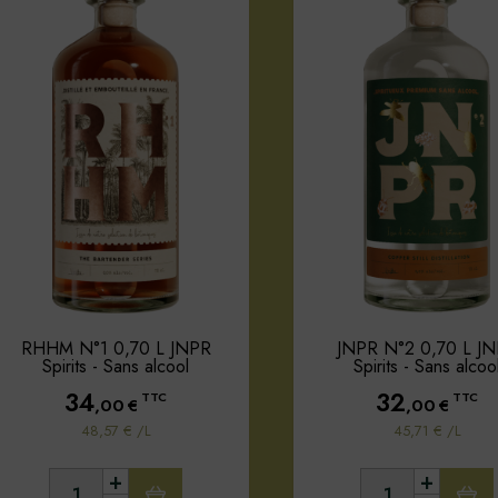
RHHM N°1 0,70 L JNPR
JNPR N°2 0,70 L J
Spirits - Sans alcool
Spirits - Sans alcoo
34
32
TTC
TTC
,00
€
,00
€
48,57 € /L
45,71 € /L
+
+