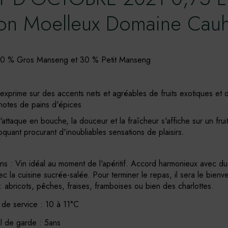
çon Moelleux Domaine Cau
70 % Gros Manseng et 30 % Petit Manseng
exprime sur des accents nets et agréables de fruits exotiques et 
notes de pains d'épices
ttaque en bouche, la douceur et la fraîcheur s'affiche sur un frui
quant procurant d'inoubliables sensations de plaisirs.
ns : Vin idéal au moment de l'apéritif. Accord harmonieux avec du 
vec la cuisine sucrée-salée. Pour terminer le repas, il sera le bien
s : abricots, pêches, fraises, framboises ou bien des charlottes.
de service : 10 à 11°C
el de garde : 5ans