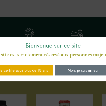
Bienvenue sur ce site
ENGAGEMENT SERVICE
S
PAIEMENT SÉCURISÉ CB
DE PROXIMITÉ
 site est strictement réservé aux personnes majeu
Je certifie avoir plus de 18 ans
Non, je suis mineur
Votre sélection d'articles