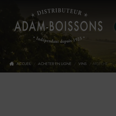
ACCUEIL
/
ACHETER EN LIGNE
/
VINS
/
ARDÈCHE