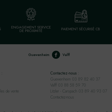
ENGAGEMENT SERVICE
S
PAIEMENT SÉCURISÉ CB
DE PROXIMITÉ
Guewenheim
Valff
 :
Contactez-nous :
Guewenheim 03 89 82 40 37
Valff 03 88 58 59 70
les de vente
Litzler - Carspach 03 89 40 93 07
Contactez-nous