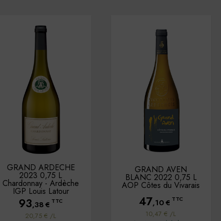
GRAND ARDECHE
GRAND AVEN
2023 0,75 L
BLANC 2022 0,75 L
Chardonnay - Ardèche
AOP Côtes du Vivarais
IGP Louis Latour
47
TTC
93
,10
€
TTC
,38
€
10,47 € /L
20,75 € /L