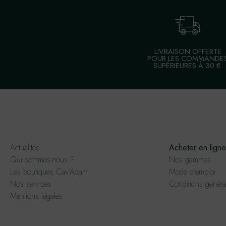
LIVRAISON OFFERTE
POUR LES COMMANDE
SUPÉRIEURES À 30 €
Actualités
Acheter en ligne
Qui sommes-nous ?
Nos gammes
Les boutiques Cav'Adam
Mode d'emploi
Nos services
Conditions généra
Mentions légales