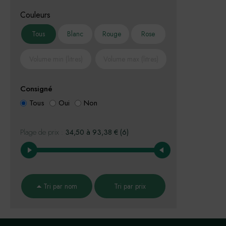
Couleurs
Tous
Blanc
Rouge
Rose
Consigné
Tous
Oui
Non
Plage de prix :
34,50
à
93,38
€
(6)
Tri par nom
Tri par prix