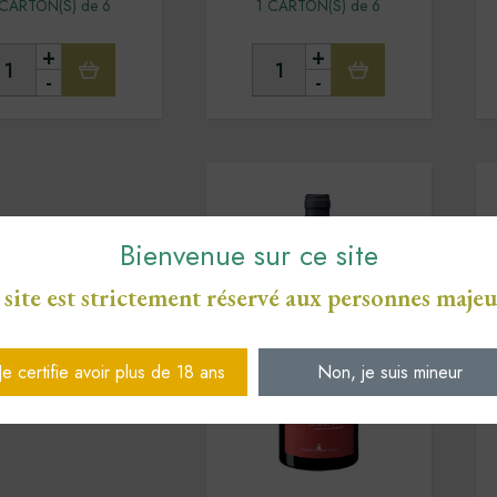
 CARTON(S) de 6
1 CARTON(S) de 6
+
+
-
-
Bienvenue sur ce site
 site est strictement réservé aux personnes majeu
Je certifie avoir plus de 18 ans
Non, je suis mineur