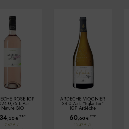
ECHE ROSE IGP
ARDECHE VIOGNIER
024 0,75 L Par
24 0,75 L "Eglantier"
Nature BIO
IGP Ardèche
34
60
TTC
TTC
,50
€
,60
€
7,67 € /L
13,47 € /L