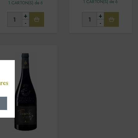
1 CARTON(S) de 6
1 CARTON(S) de 6
+
+
-
-
res