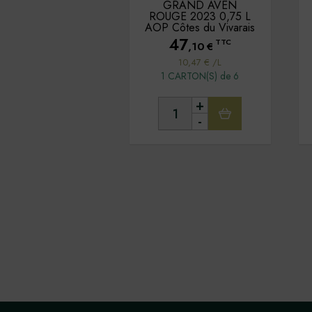
GRAND AVEN
ROUGE 2023 0,75 L
AOP Côtes du Vivarais
47
TTC
,10
€
10,47 € /L
1 CARTON(S) de 6
+
-