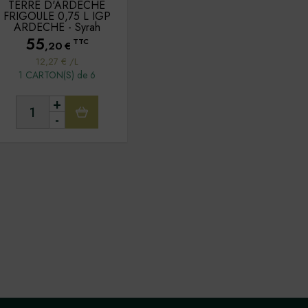
TERRE D'ARDECHE
FRIGOULE 0,75 L IGP
ARDECHE - Syrah
55
TTC
,20
€
12,27 € /L
1 CARTON(S) de 6
+
-