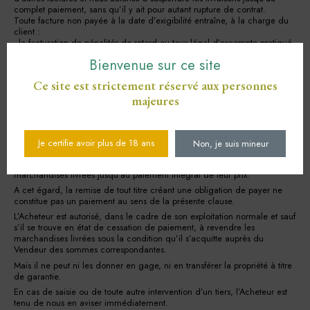
complet paiement, sans qu’il y ait pour autant rupture de contrat.
Toute facture non payée à la date d’exigibilité entraîne, à la charge du
client :
- la facturation de pénalités de retard au taux légal d’escompte pratiqué
par la Banque de France à compter du lendemain de la date
Bienvenue sur ce site
d’exigibilité de la facture.
Ces dispositions dérogent expressément à l’article 1153 du Code Civil.
Ce site est strictement réservé aux personnes
Conformément aux articles L441-6 et D441-5 du Code de commerce,
tout retard de paiement entraine de plein droit, outre les pénalités de
majeures
retard, une obligation pour le débiteur de payer une indemnité forfaitaire
de 40 € pour frais de recouvrement.
Je certifie avoir plus de 18 ans
Non, je suis mineur
ARTICLE 8 : CLAUSE DE RESERVE DE PROPRIETE
Il est expressément convenu que nous nous réservons la propriété des
marchandises livrées jusqu’au paiement intégral de leur prix.
A cet égard, la remise de tout titre créant une obligation de payer ne
constitue pas un paiement au sens de la présente clause.
L’Acheteur est autorisé, dans le cadre de son exploitation normale et sauf
s’il se trouve en état de cessation de paiement, à revendre les
marchandises livrées sous la condition qu’il s’acquitte auprès du
Vendeur des sommes correspondantes.
Mais il ne peut ni les donner en gage, ni en transférer la propriété à titre
de garantie.
En cas de saisie ou de toute autre intervention d’un tiers, l’Acheteur est
tenu de nous en aviser immédiatement.