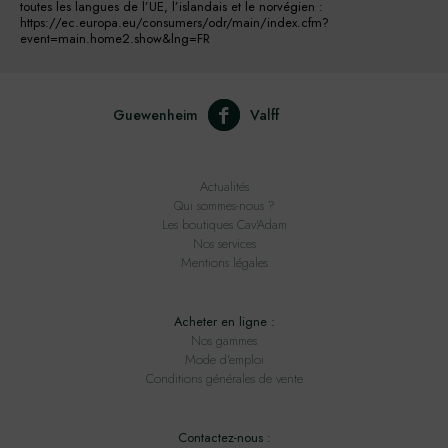
toutes les langues de l’UE, l’islandais et le norvégien :
https://ec.europa.eu/consumers/odr/main/index.cfm?
event=main.home2.show&lng=FR
Guewenheim
Valff
Actualités
Qui sommes-nous ?
Les boutiques Cav'Adam
Nos services
Mentions légales
Acheter en ligne :
Nos gammes
Mode d'emploi
Conditions générales de vente
Contactez-nous :