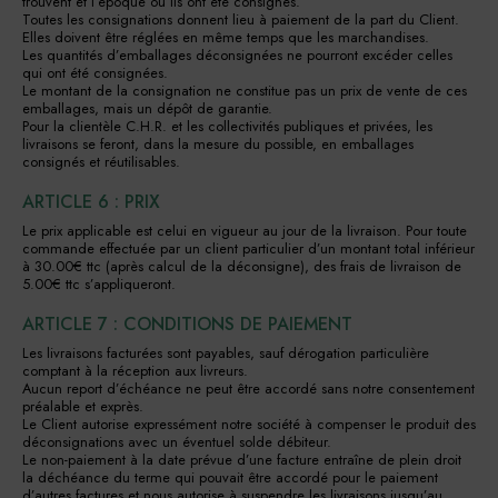
trouvent et l’époque où ils ont été consignés.
Toutes les consignations donnent lieu à paiement de la part du Client.
Elles doivent être réglées en même temps que les marchandises.
Les quantités d’emballages déconsignées ne pourront excéder celles
qui ont été consignées.
Le montant de la consignation ne constitue pas un prix de vente de ces
emballages, mais un dépôt de garantie.
Pour la clientèle C.H.R. et les collectivités publiques et privées, les
livraisons se feront, dans la mesure du possible, en emballages
consignés et réutilisables.
ARTICLE 6 : PRIX
Le prix applicable est celui en vigueur au jour de la livraison. Pour toute
commande effectuée par un client particulier d’un montant total inférieur
à 30.00€ ttc (après calcul de la déconsigne), des frais de livraison de
5.00€ ttc s’appliqueront.
ARTICLE 7 : CONDITIONS DE PAIEMENT
Les livraisons facturées sont payables, sauf dérogation particulière
comptant à la réception aux livreurs.
Aucun report d’échéance ne peut être accordé sans notre consentement
préalable et exprès.
Le Client autorise expressément notre société à compenser le produit des
déconsignations avec un éventuel solde débiteur.
Le non-paiement à la date prévue d’une facture entraîne de plein droit
la déchéance du terme qui pouvait être accordé pour le paiement
d’autres factures et nous autorise à suspendre les livraisons jusqu’au