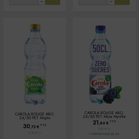
-
-
CAROLA ROUGE ARO.
CAROLA ROUGE ARO.
24/50 PET Mûre Myrtille
24/50 PET Mojito
21
TTC
,84
€
30
TTC
,72
€
1,82 € /L
2,56 € /L
1 FARDEAU(X) de 24