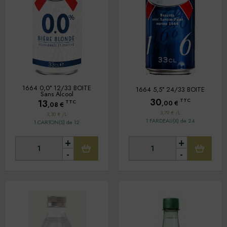
VAE SOFTS
Tous
Oui
Non
Plage de prix :
4,90
à
84,24
€
(132)
Tri par nom
Tri par prix
1664 0,0° 12/33 BOITE
1664 5,5° 24/33 BOITE
Sans Alcool
30
TTC
13
TTC
,00
€
,08
€
3,79 € /L
3,30 € /L
1 FARDEAU(X) de 24
1 CARTON(S) de 12
+
+
-
-