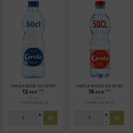
CAROLA BLEUE 24/50 PET
CAROLA ROUGE 24/50 PET
12
18
TTC
TTC
,96
€
,00
€
1,08 € /L
1,50 € /L
1 FARDEAU(X) de 24
1 FARDEAU(X) de 24
+
+
-
-