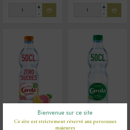
+
+
-
-
Bienvenue sur ce site
CAROLA ROUGE ARO.
CAROLA VERTE 24/50 PET
Ce site est strictement réservé aux personnes
24/50 PET Pamplemousse-
Orange
majeures
18
TTC
,00
€
TTC