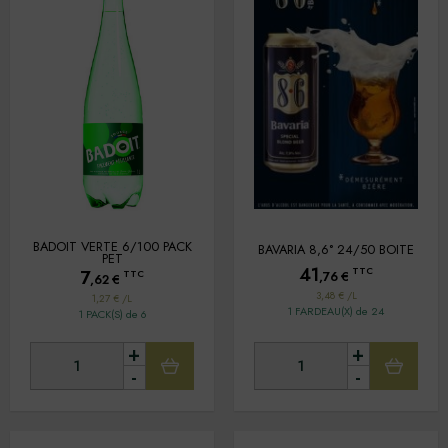
BADOIT VERTE 6/100 PACK
BAVARIA 8,6° 24/50 BOITE
PET
41
TTC
7
TTC
,76
€
,62
€
3,48 € /L
1,27 € /L
1 FARDEAU(X) de 24
1 PACK(S) de 6
+
+
-
-