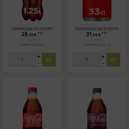
COCA-COLA 12/125 PET
COCA-COLA 24/33 BOITE
28
21
TTC
TTC
,32
€
,36
€
1,89 € /L
2,70 € /L
1 FARDEAU(X) de 12
1 FARDEAU(X) de 24
+
+
-
-