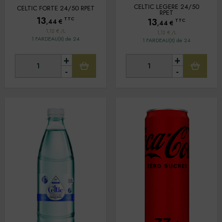
CELTIC LEGERE 24/50
CELTIC FORTE 24/50 RPET
RPET
13
TTC
13
TTC
,44
€
,44
€
1,12 € /L
1,12 € /L
1 FARDEAU(X) de 24
1 FARDEAU(X) de 24
+
+
-
-