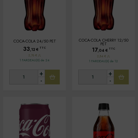
COCA-COLA CHERRY 12/50
COCA-COLA 24/50 PET
PET
33
TTC
17
TTC
,12
€
,04
€
2,76 € /L
2,84 € /L
1 FARDEAU(X) de 24
1 FARDEAU(X) de 12
+
+
-
-