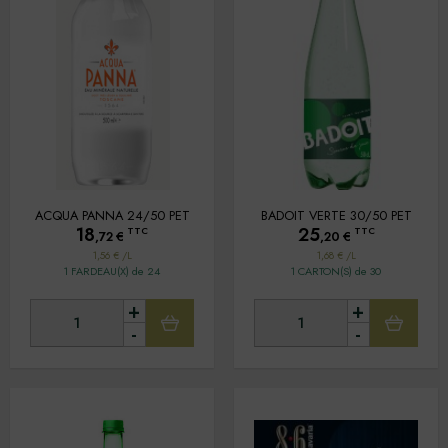
ACQUA PANNA 24/50 PET
BADOIT VERTE 30/50 PET
18
25
TTC
TTC
,72
€
,20
€
1,56 € /L
1,68 € /L
1 FARDEAU(X) de 24
1 CARTON(S) de 30
+
+
-
-