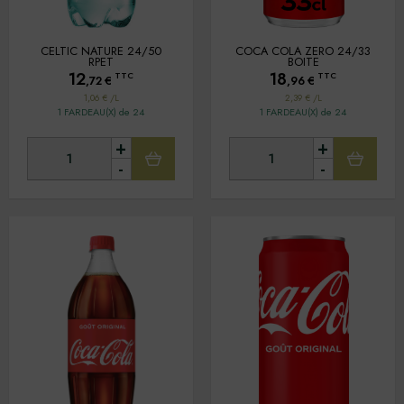
CELTIC NATURE 24/50
COCA COLA ZERO 24/33
RPET
BOITE
12
18
TTC
TTC
,72
€
,96
€
1,06 € /L
2,39 € /L
1 FARDEAU(X) de 24
1 FARDEAU(X) de 24
+
+
-
-