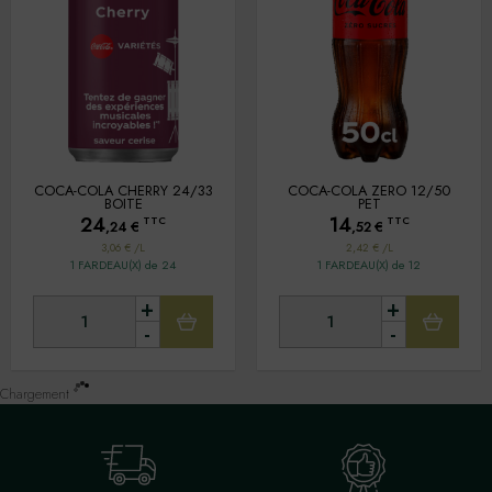
COCA-COLA CHERRY 24/33
COCA-COLA ZERO 12/50
BOITE
PET
24
14
TTC
TTC
,24
€
,52
€
3,06 € /L
2,42 € /L
1 FARDEAU(X) de 24
1 FARDEAU(X) de 12
+
+
-
-
Chargement