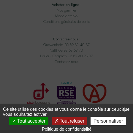
Acheter en ligne :
Nos gammes
Mode d'emploi
Conditions générales de vente
Contactez-nous :
Guewenheim 03 89 82 40 37
Valff 03 88 58 59 70
Litzler - Carspach 03 89 40 93 07
Contactez-nous
Ce site utilise des cookies et vous donne le contrôle sur ceux que
X
vous souhaitez activer
Tout accepter
Tout refuser
Personnaliser
Tous droits réservés ADAM BOISSONS - Conception
2exvia
avec
Masteredit
Politique de confidentialité