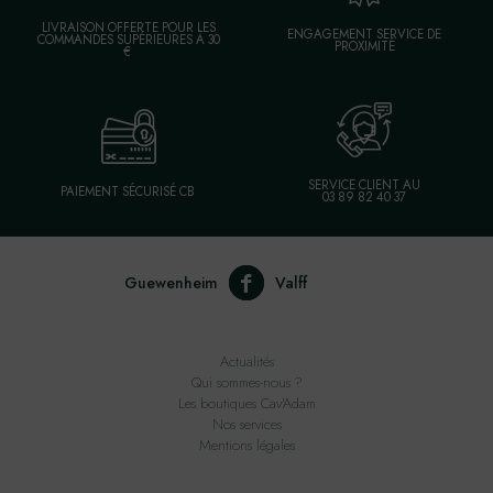
LIVRAISON OFFERTE POUR LES
ENGAGEMENT SERVICE DE
COMMANDES SUPÉRIEURES À 30
PROXIMITÉ
€
SERVICE CLIENT AU
PAIEMENT SÉCURISÉ CB
03 89 82 40 37
Guewenheim
Valff
Actualités
Qui sommes-nous ?
Les boutiques Cav'Adam
Nos services
Mentions légales