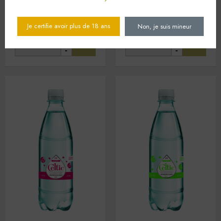
21
,60
€
1,50 € /L
1,80 € /L
1 FARDEAU(X) de 24
1 FARDEAU(X) de 24
Je certifie avoir plus de 18 ans
Non, je suis mineur
+
+
-
-