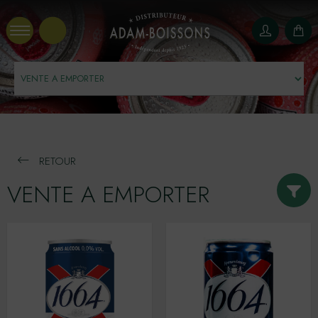
Panneau de gestion des cookies
RETOUR
VENTE A EMPORTER
BOISSONS ENERGISANTES
VAE BIERES
VAE COLAS
VAE EAUX
VAE JUS DE FRUITS
Consigné