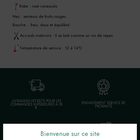
Robe : rosé cerasuolo.
Nez : senteurs de fruits rouges.
Bouche : frais, doux et équilibré.
Accords mets-vins : Il se boit comme un vin de repas.
Température de service : 12 à 14°C
LIVRAISON OFFERTE POUR LES
ENGAGEMENT SERVICE DE
COMMANDES SUPÉRIEURES À 30
PROXIMITÉ
€
Bienvenue sur ce site