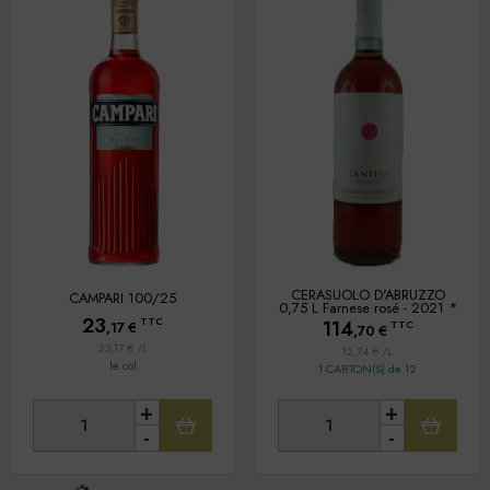
CERASUOLO D'ABRUZZO
CAMPARI 100/25
0,75 L Farnese rosé - 2021 *
23
TTC
114
TTC
,17
€
,70
€
23,17 € /L
12,74 € /L
le col
1 CARTON(S) de 12
+
+
-
-