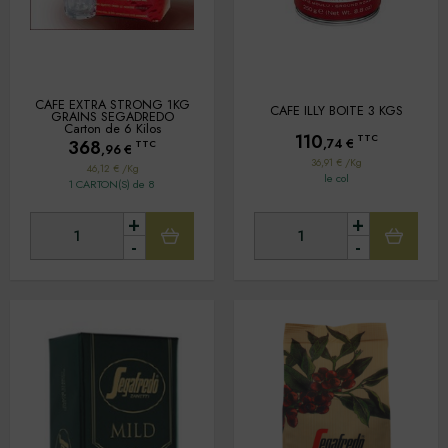
CAFE EXTRA STRONG 1KG
CAFE ILLY BOITE 3 KGS
GRAINS SEGADREDO
Carton de 6 Kilos
110
TTC
368
,74
€
TTC
,96
€
36,91 € /Kg
46,12 € /Kg
le col
1 CARTON(S) de 8
+
+
-
-