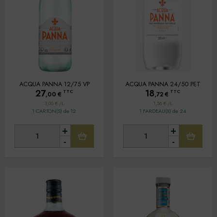
VINS ITALIE
Tous
Oui
Non
Plage de prix :
8,83
à
368,96
€
(96)
Tri par nom
Tri par prix
ACQUA PANNA 12/75 VP
ACQUA PANNA 24/50 PET
27
18
TTC
TTC
,00
€
,72
€
3,00 € /L
1,56 € /L
1 CARTON(S) de 12
1 FARDEAU(X) de 24
+
+
-
-