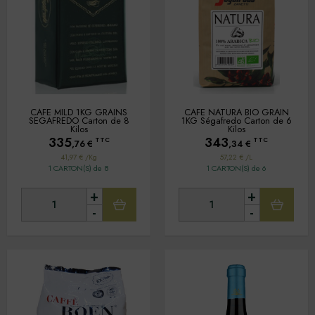
CAFE MILD 1KG GRAINS
CAFE NATURA BIO GRAIN
SEGAFREDO Carton de 8
1KG Ségafredo Carton de 6
Kilos
Kilos
335
343
TTC
TTC
,76
€
,34
€
41,97 € /Kg
57,22 € /L
1 CARTON(S) de 8
1 CARTON(S) de 6
+
+
-
-