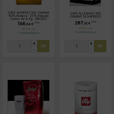
CAFE ALFREDO 1KG GRAINS
CAFE ALLEANZA 1KG
80% Arabica - 20% Robusta
GRAINS SEGAFREDO
Carton de 6 Kg - BROSIO
287
TTC
168
TTC
,52
€
,84
€
47,92 € /Kg
28,14 € /Kg
1 CARTON(S) de 6
1 CARTON(S) de 6
+
+
-
-