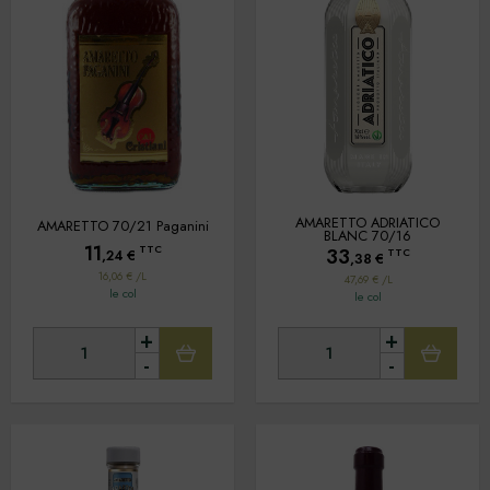
AMARETTO ADRIATICO
AMARETTO 70/21 Paganini
BLANC 70/16
11
TTC
33
TTC
,24
€
,38
€
16,06 € /L
47,69 € /L
le col
le col
+
+
-
-