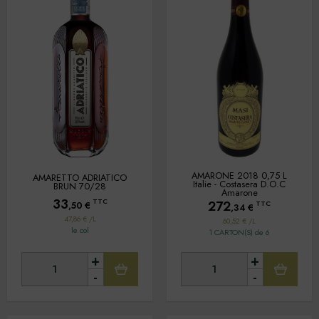
AMARONE 2018 0,75 L
AMARETTO ADRIATICO
Italie - Costasera D.O.C
BRUN 70/28
Amarone
33
TTC
272
TTC
,50
€
,34
€
47,86 € /L
60,52 € /L
le col
1 CARTON(S) de 6
+
+
-
-