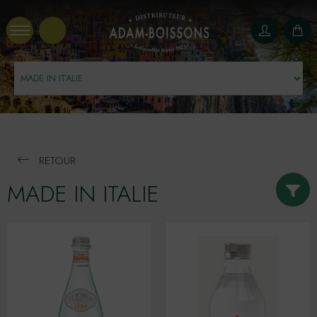
Panneau de gestion des cookies
RETOUR
MADE IN ITALIE
APERITIFS ITALIE
BIERES ITALIE
CAFES & CHOCOLATS ITALIE
EAUX ITALIE
SPIRITUEUX ITALIE
Consigné