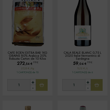
CAFE ROEN EXTRA BAR 1KG
CALA REALE BLANC 0,75 L
GRAINS 80% Arabica 20%
2020 Italie-Vermentino di
Robusta Carton de 10 Kilos
Sardegna
272
59
TTC
TTC
,54
€
,04
€
27,25 € /Kg
13,12 € /L
1 CARTON(S) de 10
1 CARTON(S) de 6
+
+
-
-