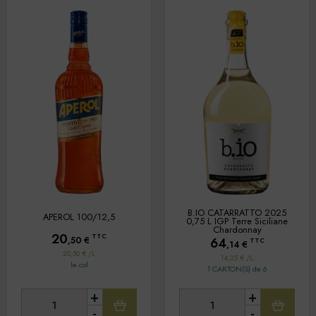
B.IO CATARRATTO 2025
APEROL 100/12,5
0,75 L IGP Terre Siciliane
Chardonnay
20
TTC
,50
€
64
TTC
,14
€
20,50 € /L
14,25 € /L
le col
1 CARTON(S) de 6
+
+
-
-