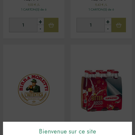
9,53 € /L
9,43 € /L
1 CARTON(S) de 6
1 CARTON(S) de 6
+
+
-
-
Bienvenue sur ce site