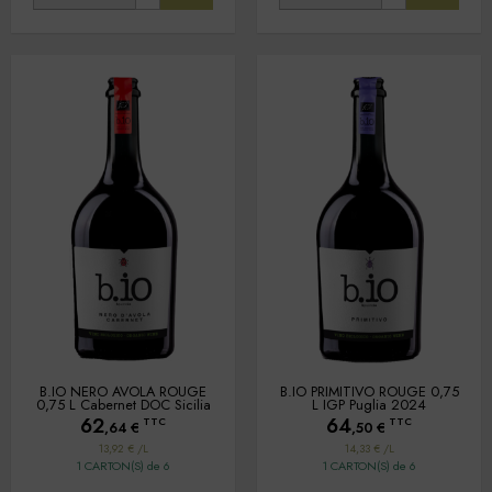
B.IO NERO AVOLA ROUGE
B.IO PRIMITIVO ROUGE 0,75
0,75 L Cabernet DOC Sicilia
L IGP Puglia 2024
62
64
TTC
TTC
,64
€
,50
€
13,92 € /L
14,33 € /L
1 CARTON(S) de 6
1 CARTON(S) de 6