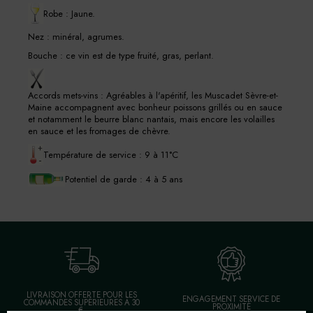
Robe : Jaune.
Nez : minéral, agrumes.
Bouche : ce vin est de type fruité, gras, perlant.
Accords mets-vins : Agréables à l'apéritif, les Muscadet Sèvre-et-
Maine accompagnent avec bonheur poissons grillés ou en sauce
et notamment le beurre blanc nantais, mais encore les volailles
en sauce et les fromages de chèvre.
Température de service : 9 à 11°C
Potentiel de garde : 4 à 5 ans
LIVRAISON OFFERTE POUR LES
ENGAGEMENT SERVICE DE
COMMANDES SUPÉRIEURES À 30
PROXIMITÉ
€