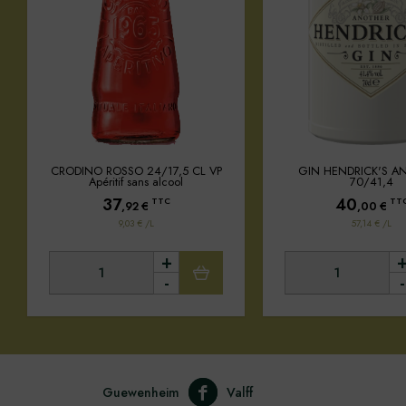
CRODINO ROSSO 24/17,5 CL VP
GIN HENDRICK'S A
Apéritif sans alcool
70/41,4
37
40
TTC
TT
,92
€
,00
€
9,03 € /L
57,14 € /L
+
-
-
Guewenheim
Valff