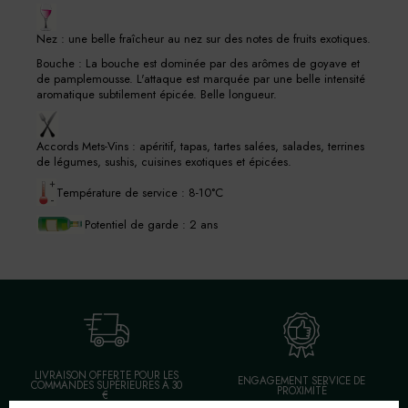
Nez : une belle fraîcheur au nez sur des notes de fruits exotiques.
Bouche : La bouche est dominée par des arômes de goyave et
de pamplemousse. L'attaque est marquée par une belle intensité
aromatique subtilement épicée. Belle longueur.
Accords Mets-Vins : apéritif, tapas, tartes salées, salades, terrines
de légumes, sushis, cuisines exotiques et épicées.
Température de service : 8-10°C
Potentiel de garde : 2 ans
LIVRAISON OFFERTE POUR LES
ENGAGEMENT SERVICE DE
COMMANDES SUPÉRIEURES À 30
PROXIMITÉ
€