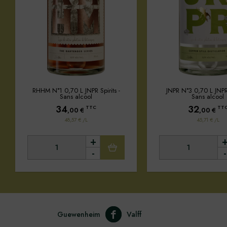
RHHM N°1 0,70 L JNPR Spirits -
JNPR N°3 0,70 L JNPR 
Sans alcool
Sans alcool
34
32
TTC
TT
,00
€
,00
€
48,57 € /L
45,71 € /L
+
-
-
Guewenheim
Valff