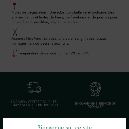
Notes de dégustation : Une robe rubis brillante et profonde. Des
arômes francs et fruités de fraise, de framboise et de poivron pour
un vin friand, équilibré, élégant et enjôleur.
Accords Mets-Vins : salades, charcuteries, grillades, pizzas,
fromages frais ou desserts aux fruits.
Température de service : Entre 12°C et 15°C
LIVRAISON OFFERTE POUR LES
ENGAGEMENT SERVICE DE
COMMANDES SUPÉRIEURES À 30
PROXIMITÉ
€
Bienvenue sur ce site