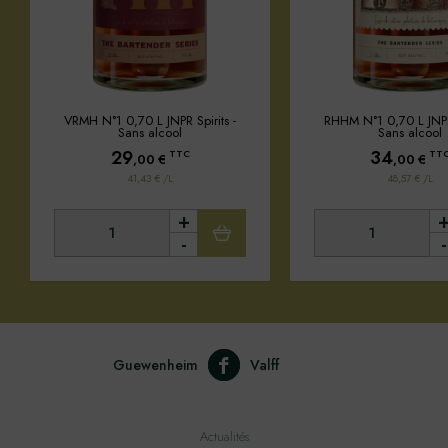
VRMH N°1 0,70 L JNPR Spirits -
RHHM N°1 0,70 L JNPR 
Sans alcool
Sans alcool
29
34
TTC
TT
,00
€
,00
€
41,43 € /L
48,57 € /L
+
-
-
Guewenheim
Valff
Actualités