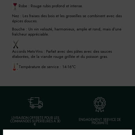
Robe : Rouge rubis profond et intense.
Nez : Les fraises des bois et les groseilles se combinent avec des
épices douces.
Bouche : Un vin velouté, harmonieux, ample et rond, mais d’une
fraîcheur appréciable.
Accords Mets-Vins : Parfait avec des pâtes avec des sauces
élaborées, de la viande rouge grillée et du poisson gras.
Température de service : 14-16°C
LIVRAISON OFFERTE POUR LES
ENGAGEMENT SERVICE DE
COMMANDES SUPÉRIEURES À 30
PROXIMITÉ
€