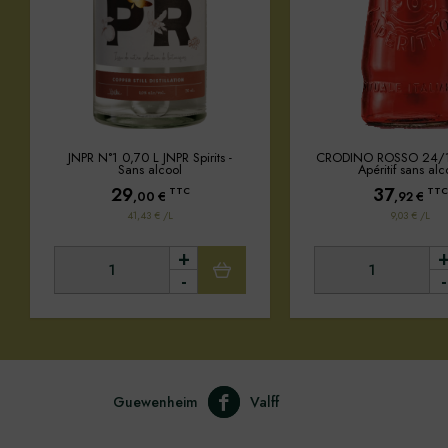
JNPR N°1 0,70 L JNPR Spirits -
CRODINO ROSSO 24/1
Sans alcool
Apéritif sans alc
29
37
TTC
TTC
,00
€
,92
€
41,43 € /L
9,03 € /L
+
-
-
Guewenheim
Valff