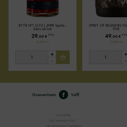
BTTR N°1 0,70 L JNPR Spirits -
SPIRIT OF REUNION 70
Sans alcool
FIVE
29
49
TTC
TT
,00
€
,00
€
41,43 € /L
70,00 € /L
+
-
-
Guewenheim
Valff
Actualités
Qui sommes-nous ?
Les boutiques Cav'Adam