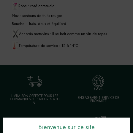
Robe : rosé cerasuolo.
Nez : senteurs de fruits rouges.
Bouche : frais, doux et équilibré.
Accords mets-vins : Il se boit comme un vin de repas.
Température de service : 12 à 14°C
LIVRAISON OFFERTE POUR LES
ENGAGEMENT SERVICE DE
COMMANDES SUPÉRIEURES À 30
PROXIMITÉ
€
Bienvenue sur ce site