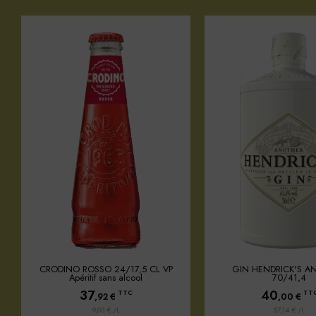
CRODINO ROSSO 24/17,5 CL VP
GIN HENDRICK'S A
Apéritif sans alcool
70/41,4
37
40
TTC
TT
,92
€
,00
€
9,03 € /L
57,14 € /L