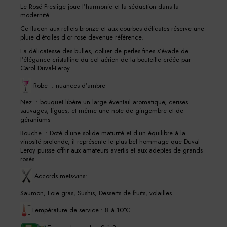
Le Rosé Prestige joue l’harmonie et la séduction dans la
modernité.
Ce flacon aux reflets bronze et aux courbes délicates réserve une
pluie d’étoiles d’or rose devenue référence.
La délicatesse des bulles, collier de perles fines s’évade de
l’élégance cristalline du col aérien de la bouteille créée par
Carol Duval-Leroy.
Robe : nuances d’ambre
Nez : bouquet libère un large éventail aromatique, cerises
sauvages, figues, et même une note de gingembre et de
géraniums
Bouche : Doté d’une solide maturité et d’un équilibre à la
vinosité profonde, il représente le plus bel hommage que Duval-
Leroy puisse offrir aux amateurs avertis et aux adeptes de grands
rosés.
Accords mets-vins:
Saumon, Foie gras, Sushis, Desserts de fruits, volailles...
Température de service : 8 à 10°C