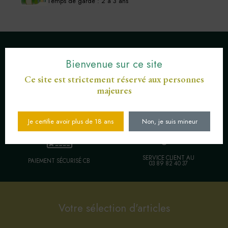
Temps de garde : 2 à 3 ans
Bienvenue sur ce site
Ce site est strictement réservé aux personnes
LIVRAISON OFFERTE POUR LES
ENGAGEMENT SERVICE DE
majeures
COMMANDES SUPÉRIEURES À 30
PROXIMITÉ
€
Je certifie avoir plus de 18 ans
Non, je suis mineur
SERVICE CLIENT AU
PAIEMENT SÉCURISÉ CB
03 89 82 40 37
Votre sélection d'articles