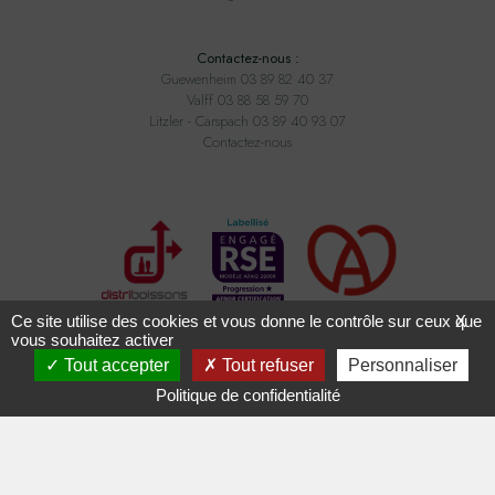
Contactez-nous :
Guewenheim 03 89 82 40 37
Valff 03 88 58 59 70
Litzler - Carspach 03 89 40 93 07
Contactez-nous
Ce site utilise des cookies et vous donne le contrôle sur ceux que
X
vous souhaitez activer
Tout accepter
Tout refuser
Personnaliser
Tous droits réservés ADAM BOISSONS - Conception
2exvia
avec
Masteredit
Politique de confidentialité
L'ABUS D'ALCOOL EST DANGEREUX POUR LA SANTÉ,
À CONSOMMER AVEC MODÉRATION.