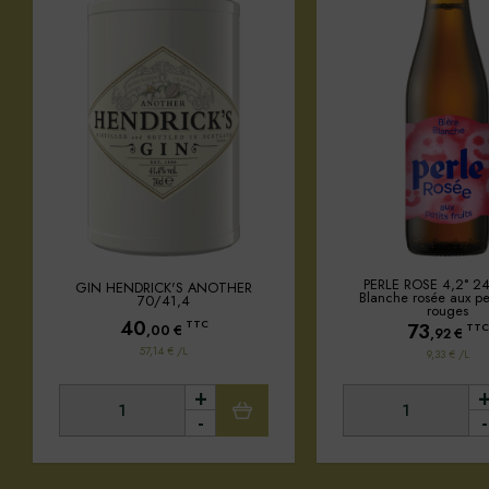
PERLE ROSE 4,2° 2
GIN HENDRICK'S ANOTHER
Blanche rosée aux peti
70/41,4
rouges
40
TTC
73
TTC
,00
€
,92
€
57,14 € /L
9,33 € /L
+
-
-