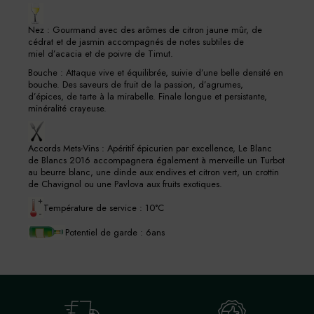
Nez : Gourmand avec des arômes de citron jaune mûr, de
cédrat et de jasmin accompagnés de notes subtiles de
miel d’acacia et de poivre de Timut.
Bouche : Attaque vive et équilibrée, suivie d’une belle densité en
bouche. Des saveurs de fruit de la passion, d’agrumes,
d’épices, de tarte à la mirabelle. Finale longue et persistante,
minéralité crayeuse.
Accords Mets-Vins : Apéritif épicurien par excellence, Le Blanc
de Blancs 2016 accompagnera également à merveille un Turbot
au beurre blanc, une dinde aux endives et citron vert, un crottin
de Chavignol ou une Pavlova aux fruits exotiques.
Température de service : 10°C
Potentiel de garde : 6ans