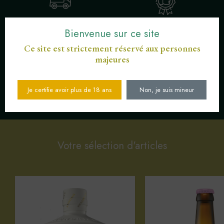
LIVRAISON OFFERTE POUR LES
ENGAGEMENT SERVICE DE
Bienvenue sur ce site
COMMANDES SUPÉRIEURES À 30
PROXIMITÉ
€
Ce site est strictement réservé aux personnes
majeures
Je certifie avoir plus de 18 ans
Non, je suis mineur
SERVICE CLIENT AU
PAIEMENT SÉCURISÉ CB
03 89 82 40 37
Votre sélection d'articles