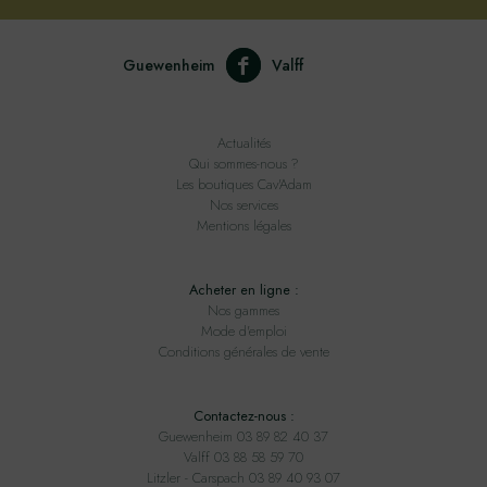
Guewenheim
Valff
Actualités
Qui sommes-nous ?
Les boutiques Cav'Adam
Nos services
Mentions légales
Acheter en ligne :
Nos gammes
Mode d'emploi
Conditions générales de vente
Contactez-nous :
Guewenheim 03 89 82 40 37
Valff 03 88 58 59 70
Litzler - Carspach 03 89 40 93 07