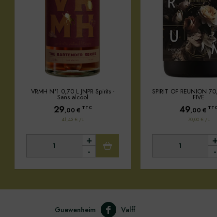
VRMH N°1 0,70 L JNPR Spirits -
SPIRIT OF REUNION 70
Sans alcool
FIVE
29
49
TTC
TT
,00
€
,00
€
41,43 € /L
70,00 € /L
+
-
-
Guewenheim
Valff