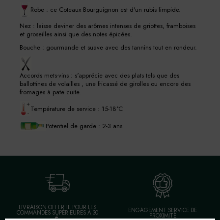
Robe : ce Coteaux Bourguignon est d'un rubis limpide.
Nez : laisse deviner des arômes intenses de griottes, framboises
et groseilles ainsi que des notes épicées.
Bouche : gourmande et suave avec des tannins tout en rondeur.
Accords mets-vins : s'apprécie avec des plats tels que des
ballottines de volailles , une fricassé de girolles ou encore des
fromages à pate cuite.
Température de service : 15-18°C
Potentiel de garde : 2-3 ans
LIVRAISON OFFERTE POUR LES
ENGAGEMENT SERVICE DE
COMMANDES SUPÉRIEURES À 30
PROXIMITÉ
€