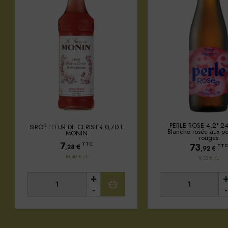
PERLE ROSE 4,2° 2
SIROP FLEUR DE CERISIER 0,70 L
Blanche rosée aux peti
MONIN
rouges
7
TTC
73
TTC
,28
€
,92
€
10,40 € /L
9,33 € /L
+
-
-