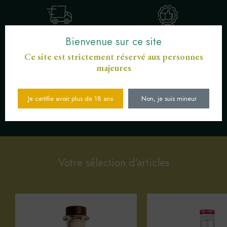
Bienvenue sur ce site
LIVRAISON OFFERTE POUR LES
ENGAGEMENT SERVICE DE
COMMANDES SUPÉRIEURES À 30
PROXIMITÉ
€
Ce site est strictement réservé aux personnes
majeures
Je certifie avoir plus de 18 ans
Non, je suis mineur
SERVICE CLIENT AU
PAIEMENT SÉCURISÉ CB
03 89 82 40 37
Votre sélection d'articles