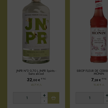
JNPR N°3 0,70 L JNPR Spirits -
SIROP FLEUR DE CERISI
Sans alcool
MONIN
32
7
TTC
TTC
,00
€
,28
€
45,71 € /L
10,40 € /L
+
-
-