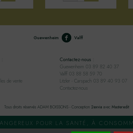
Guewenheim
Valff
 :
Contactez-nous :
Guewenheim 03 89 82 40 37
Valff 03 88 58 59 70
les de vente
Litzler - Carspach 03 89 40 93 07
Contactez-nous
Tous droits réservés ADAM BOISSONS - Conception
2exvia
avec
Masteredit
 DANGEREUX POUR LA SANTÉ, À CONSOM