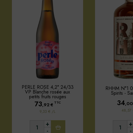
PERLE ROSE 4,2° 24/33
RHHM N°1 0
VP Blanche rosée aux
Spirits - S
petits fruits rouges
34
73
,00
TTC
,92
€
48,57 
9,33 € /L
+
+
-
-