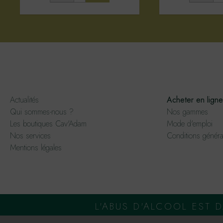
Actualités
Acheter en ligne
Qui sommes-nous ?
Nos gammes
Les boutiques Cav'Adam
Mode d'emploi
Nos services
Conditions généra
Mentions légales
L'ABUS D'ALCOOL EST