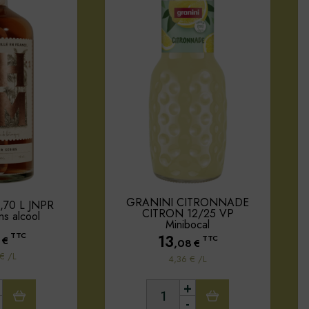
GRANINI CITRONNADE
,70 L JNPR
CITRON 12/25 VP
ans alcool
Minibocal
TTC
13
€
TTC
,08
€
€ /L
4,36 € /L
+
-