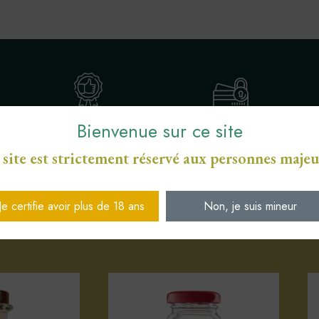
Bienvenue sur ce site
ENGAGEMENT SERVICE
S
PAIEMENT SÉCURISÉ CB
DE PROXIMITÉ
 site est strictement réservé aux personnes majeu
Je certifie avoir plus de 18 ans
Non, je suis mineur
Votre sélection d'articles