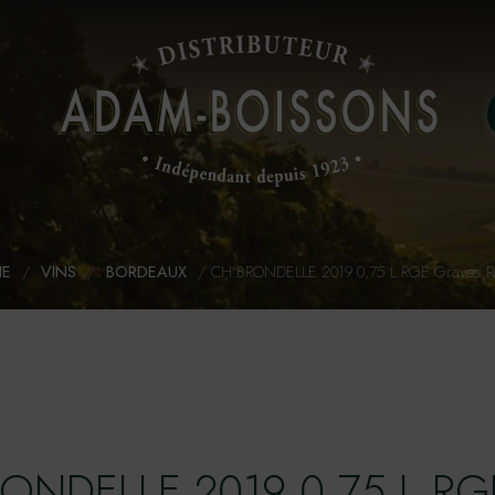
NE
/
VINS
/
BORDEAUX
/
CH.BRONDELLE 2019 0,75 L RGE Graves Rou
ONDELLE 2019 0,75 L RG