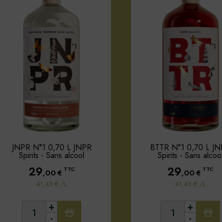
JNPR N°1 0,70 L JNPR
BTTR N°1 0,70 L J
Spirits - Sans alcool
Spirits - Sans alcoo
29
29
TTC
TTC
,00
€
,00
€
41,43 € /L
41,43 € /L
+
+
-
-