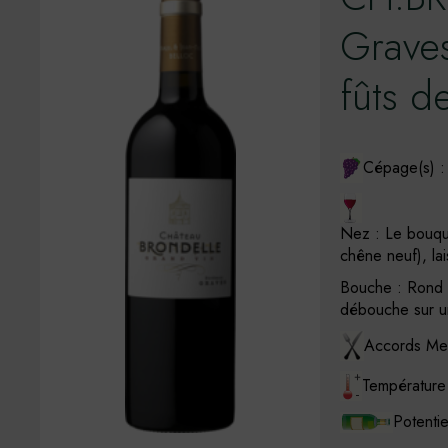
Graves
fûts d
Cépage(s) : 
Nez : Le bouque
chêne neuf), lai
Bouche : Rond e
débouche sur un
Accords Met
Température 
Potenti