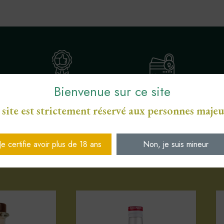
Bienvenue sur ce site
ENGAGEMENT SERVICE
S
PAIEMENT SÉCURISÉ CB
DE PROXIMITÉ
 site est strictement réservé aux personnes majeu
Je certifie avoir plus de 18 ans
Non, je suis mineur
Votre sélection d'articles