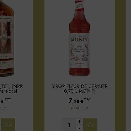
,70 L JNPR
SIROP FLEUR DE CERISIER
ans alcool
0,70 L MONIN
7
TTC
TTC
€
,28
€
€ /L
10,40 € /L
+
-