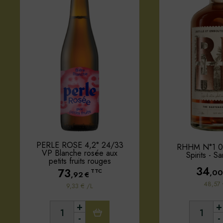
PERLE ROSE 4,2° 24/33
RHHM N°1 0
VP Blanche rosée aux
Spirits - S
petits fruits rouges
34
73
,00
TTC
,92
€
48,57 
9,33 € /L
+
+
-
-