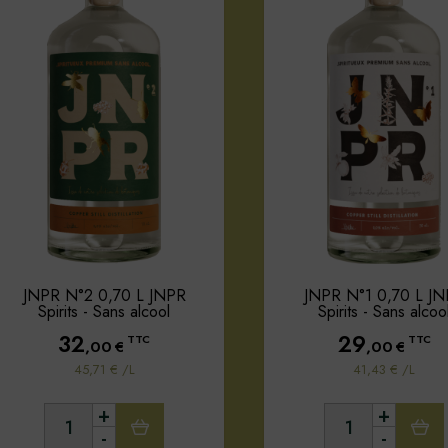
JNPR N°2 0,70 L JNPR
JNPR N°1 0,70 L J
Spirits - Sans alcool
Spirits - Sans alcoo
32
29
TTC
TTC
,00
€
,00
€
45,71 € /L
41,43 € /L
+
+
-
-