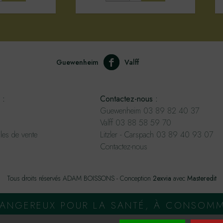
Guewenheim
Valff
 :
Contactez-nous :
Guewenheim 03 89 82 40 37
Valff 03 88 58 59 70
les de vente
Litzler - Carspach 03 89 40 93 07
Contactez-nous
Tous droits réservés ADAM BOISSONS - Conception
2exvia
avec
Masteredit
 DANGEREUX POUR LA SANTÉ, À CONSOM