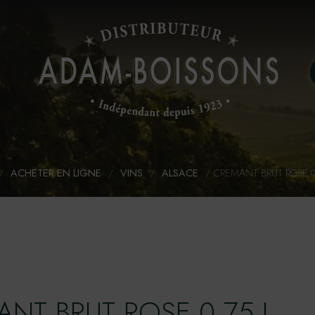
/
ACHETER EN LIGNE
/
VINS
/
ALSACE
/
CREMANT BRUT ROSE 0,
NT BRUT ROSE 0,75 L