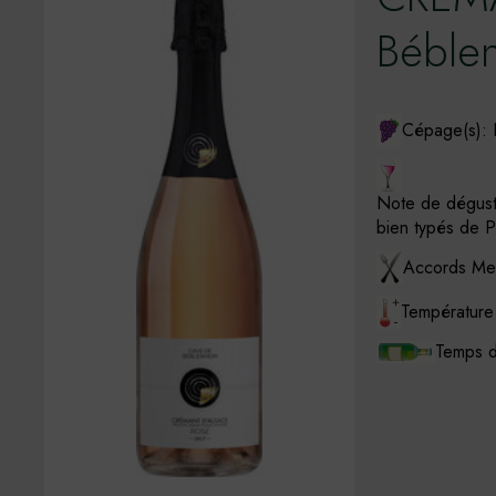
Béble
Cépage(s): 
Note de dégust
bien typés de Pi
Accords Mets
Température
Temps d