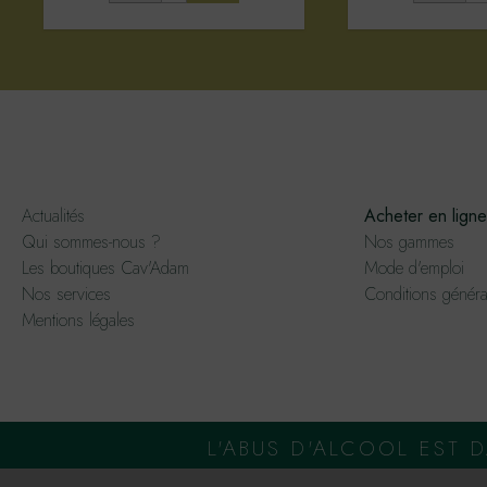
Actualités
Acheter en ligne
Qui sommes-nous ?
Nos gammes
Les boutiques Cav'Adam
Mode d'emploi
Nos services
Conditions généra
Mentions légales
L'ABUS D'ALCOOL EST