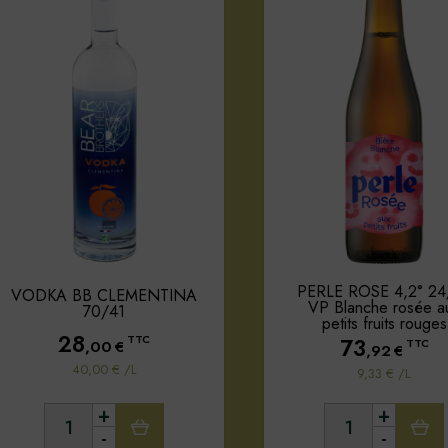
PERLE ROSE 4,2° 24
VODKA BB CLEMENTINA
VP Blanche rosée a
70/41
petits fruits rouges
28
TTC
73
,00
€
TTC
,92
€
40,00 € /L
9,33 € /L
+
+
-
-