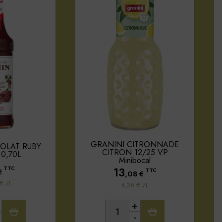
GRANINI CITRONNADE
OLAT RUBY
CITRON 12/25 VP
0,70L
Minibocal
TTC
13
€
TTC
,08
€
€ /L
4,36 € /L
+
-