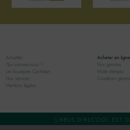
Actualités
Acheter en ligne
Qui sommes-nous ?
Nos gammes
Les boutiques Cav'Adam
Mode d'emploi
Nos services
Conditions généra
Mentions légales
L'ABUS D'ALCOOL EST