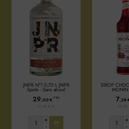
JNPR N°1 0,70 L JNPR
SIROP CHOC
Spirits - Sans alcool
MONIN 
29
7
TTC
,00
€
,28
41,43 € /L
10,40 
+
+
-
-