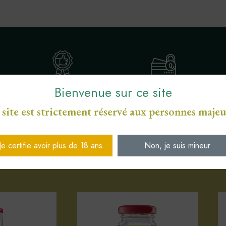
Bienvenue sur ce site
ENGAGEMENT SERVICE
S
PAIEMENT SÉCURISÉ CB
DE PROXIMITÉ
 site est strictement réservé aux personnes majeu
Je certifie avoir plus de 18 ans
Non, je suis mineur
Votre sélection d'articles