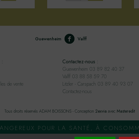
Guewenheim
Valff
 :
Contactez-nous :
Guewenheim 03 89 82 40 37
Valff 03 88 58 59 70
les de vente
Litzler - Carspach 03 89 40 93 07
Contactez-nous
Tous droits réservés ADAM BOISSONS - Conception
2exvia
avec
Masteredit
 DANGEREUX POUR LA SANTÉ, À CONSOM