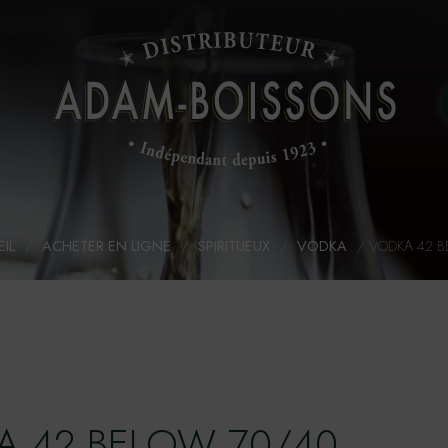
IL
/
ACHETER EN LIGNE
/
SPIRITUEUX
/
VODKA
/
VODKA 42 B
A 42 BELOW 70/40