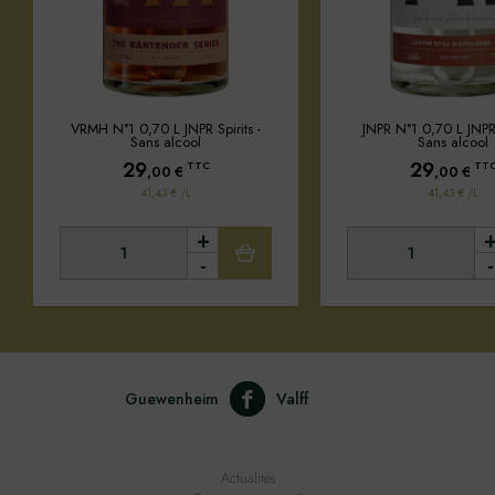
VRMH N°1 0,70 L JNPR Spirits -
JNPR N°1 0,70 L JNPR 
Sans alcool
Sans alcool
29
29
TTC
TT
,00
€
,00
€
41,43 € /L
41,43 € /L
+
-
-
Guewenheim
Valff
Actualités