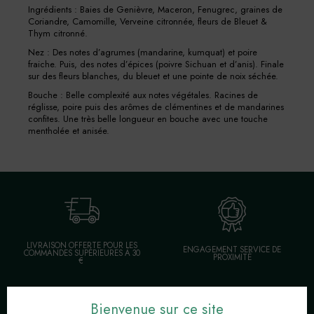
Ingrédients : Baies de Genièvre, Maceron, Fenugrec, graines de
Coriandre, Camomille, Verveine citronnée, fleurs de Bleuet &
Thym citronné.
Nez : Des notes d’agrumes (mandarine, kumquat) et poire
fraiche. Puis, des notes d’épices (poivre Sichuan et d’anis). Finale
sur des fleurs blanches, du bleuet et une pointe de noix séchée.
Bouche : Belle complexité aux notes végétales. Racines de
réglisse, poire puis des arômes de clémentines et de mandarines
confites. Une très belle longueur en bouche avec une touche
mentholée et anisée.
LIVRAISON OFFERTE POUR LES
ENGAGEMENT SERVICE DE
COMMANDES SUPÉRIEURES À 30
PROXIMITÉ
€
Bienvenue sur ce site