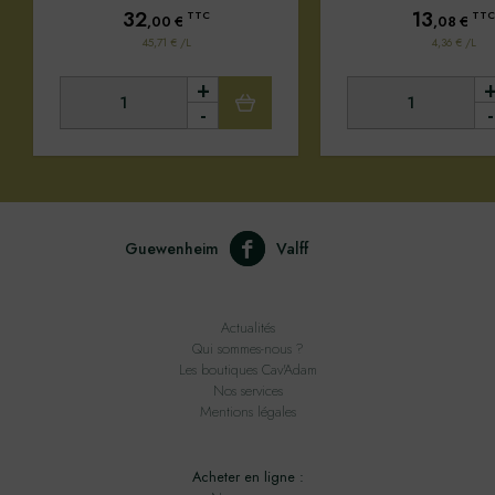
32
13
TTC
TTC
,00
€
,08
€
45,71 € /L
4,36 € /L
+
-
-
Guewenheim
Valff
Actualités
Qui sommes-nous ?
Les boutiques Cav'Adam
Nos services
Mentions légales
Acheter en ligne :