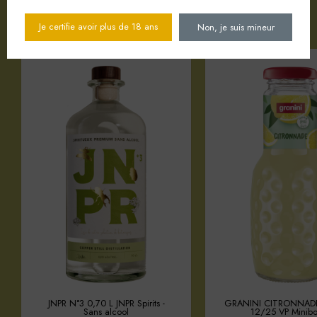
Votre sélection d'articles
Je certifie avoir plus de 18 ans
Non, je suis mineur
JNPR N°3 0,70 L JNPR Spirits -
GRANINI CITRONNAD
Sans alcool
12/25 VP Minibo