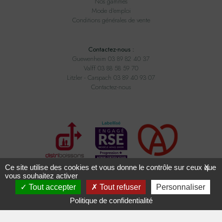
Nos gammes
Mode d'emploi
Conditions générales de vente
Contactez-nous :
Guewenheim 03 89 82 40 37
Valff 03 88 58 59 70
Litzler - Carspach 03 89 40 93 07
Contactez-nous
Ce site utilise des cookies et vous donne le contrôle sur ceux que
X
vous souhaitez activer
Tout accepter
Tout refuser
Personnaliser
Tous droits réservés ADAM BOISSONS - Conception
2exvia
avec
Masteredit
Politique de confidentialité
L'ABUS D'ALCOOL EST DANGEREUX POUR LA SANTÉ,