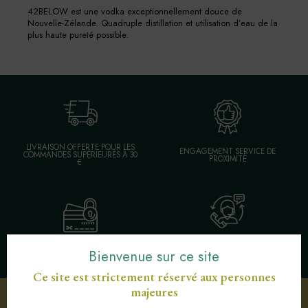
42BELOW est une vodka exceptionnellement douce de
Nouvelle-Zélande. Quadruple distillation et utilisation d’eau de la
plus haute pureté possible.
LIVRAISON OFFERTE POUR LES
ENGAGEMENT SERVICE DE
COMMANDES SUPÉRIEURES À 30
PROXIMITÉ
€
SERVICE CLIENT AU
PAIEMENT SÉCURISÉ CB
Bienvenue sur ce site
03 89 82 40 37
Ce site est strictement réservé aux personnes
majeures