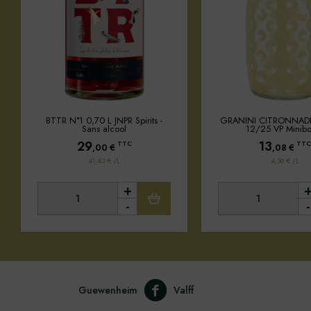
BTTR N°1 0,70 L JNPR Spirits -
GRANINI CITRONNAD
Sans alcool
12/25 VP Minibo
29
13
TTC
TTC
,00
€
,08
€
41,43 € /L
4,36 € /L
+
-
-
Guewenheim
Valff