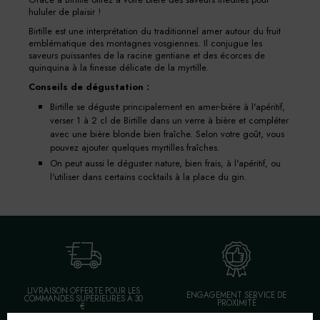
hululer de plaisir !
Birtille est une interprétation du traditionnel amer autour du fruit
emblématique des montagnes vosgiennes. Il conjugue les
saveurs puissantes de la racine gentiane et des écorces de
quinquina à la finesse délicate de la myrtille.
Conseils de dégustation :
Birtille se déguste principalement en amer-bière à l'apéritif,
verser 1 à 2 cl de Birtille dans un verre à bière et compléter
avec une bière blonde bien fraîche. Selon votre goût, vous
pouvez ajouter quelques myrtilles fraîches.
On peut aussi le déguster nature, bien frais, à l'apéritif, ou
l'utiliser dans certains cocktails à la place du gin.
LIVRAISON OFFERTE POUR LES
ENGAGEMENT SERVICE DE
COMMANDES SUPÉRIEURES À 30
PROXIMITÉ
€