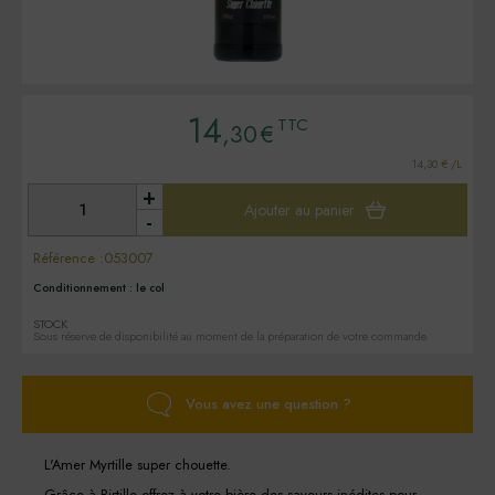
14
TTC
,30
€
14,30 € /L
+
Ajouter au panier
-
Référence :
053007
Conditionnement :
le col
STOCK
Sous réserve de disponibilité au moment de la préparation de votre commande.
Vous avez une question ?
L'Amer Myrtille super chouette.
Grâce à Birtille offrez à votre bière des saveurs inédites pour