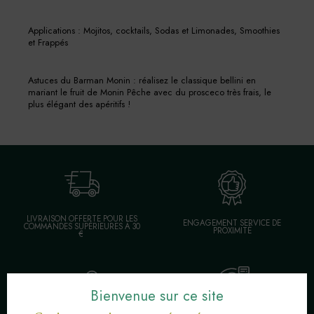
Applications : Mojitos, cocktails, Sodas et Limonades, Smoothies
et Frappés
Astuces du Barman Monin : réalisez le classique bellini en
mariant le fruit de Monin Pêche avec du prosceco très frais, le
plus élégant des apéritifs !
LIVRAISON OFFERTE POUR LES
ENGAGEMENT SERVICE DE
COMMANDES SUPÉRIEURES À 30
PROXIMITÉ
€
Bienvenue sur ce site