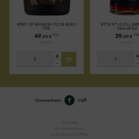
SPIRIT OF REUNION 70/38 BURLY
BTTR N°1 0,70 L JNPR 
FIVE
Sans alcool
49
29
TTC
TT
,00
€
,00
€
70,00 € /L
41,43 € /L
+
-
-
Guewenheim
Valff
Actualités
Qui sommes-nous ?
Les boutiques Cav'Adam