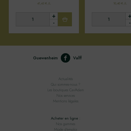
41,43 € /L
10,40 € /L
+
-
-
Guewenheim
Valff
Actualités
Qui sommes-nous ?
Les boutiques Cav'Adam
Nos services
Mentions légales
Acheter en ligne :
Nos gammes
Mode d'emploi