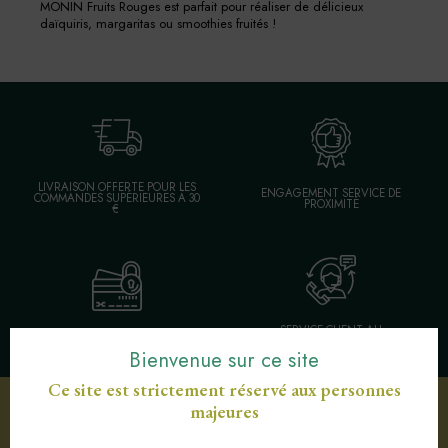
MONIN Fruits Rouges est parfait pour réaliser de délicieux
daïquiris, margaritas ou smoothies fruités !
LIVRAISON OFFERTE POUR LES
ENGAGEMENT SERVICE DE
COMMANDES SUPÉRIEURES À 30
PROXIMITÉ
€
SERVICE CLIENT AU
PAIEMENT SÉCURISÉ CB
03 89 82 40 37
Bienvenue sur ce site
Ce site est strictement réservé aux personnes
majeures
Votre sélection d'articles