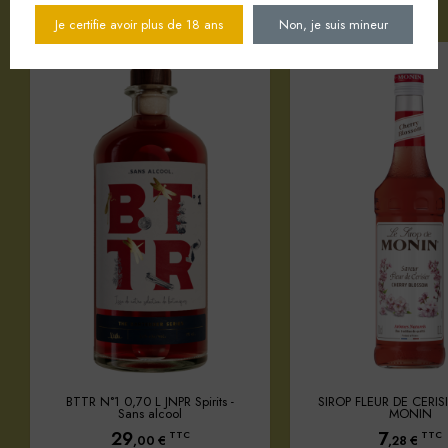
Je certifie avoir plus de 18 ans
Non, je suis mineur
BTTR N°1 0,70 L JNPR Spirits -
SIROP FLEUR DE CERISI
Sans alcool
MONIN
29
7
TTC
TTC
,00
€
,28
€