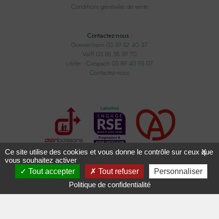
Conditions générales de vente
Contactez-nous :
Guewenheim 03 89 82 40 37
Valff 03 88 58 59 70
Litzler - Carspach 03 89 40 93 07
Contactez-nous
Ce site utilise des cookies et vous donne le contrôle sur ceux que
X
vous souhaitez activer
Tout accepter
Tout refuser
Personnaliser
Tous droits réservés ADAM BOISSONS - Conception
2exvia
avec
Masteredit
Politique de confidentialité
L'ABUS D'ALCOOL EST DANGEREUX POUR LA SANTÉ,
À CONSOMMER AVEC MODÉRATION.