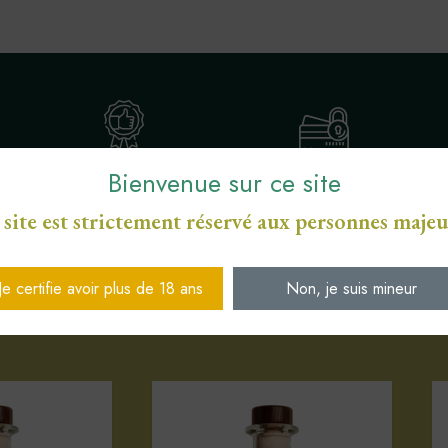
Bienvenue sur ce site
ENGAGEMENT SERVICE
S
PAIEMENT SÉCURISÉ CB
DE PROXIMITÉ
 site est strictement réservé aux personnes majeu
Je certifie avoir plus de 18 ans
Non, je suis mineur
Votre sélection d'articles