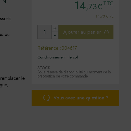
14
TTC
,73
€
14,73 € /L
sserts
+
Ajouter au panier
as ou
-
Référence :
004617
Conditionnement :
le col
STOCK
Sous réserve de disponibilité au moment de la
préparation de votre commande.
 remplacer le
gue,
Vous avez une question ?