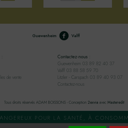
Guewenheim
Valff
 :
Contactez-nous :
Guewenheim 03 89 82 40 37
Valff 03 88 58 59 70
les de vente
Litzler - Carspach 03 89 40 93 07
Contactez-nous
Tous droits réservés ADAM BOISSONS - Conception
2exvia
avec
Masteredit
 DANGEREUX POUR LA SANTÉ, À CONSOM