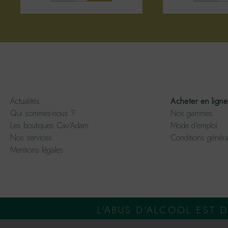
Actualités
Acheter en ligne
Qui sommes-nous ?
Nos gammes
Les boutiques Cav'Adam
Mode d'emploi
Nos services
Conditions généra
Mentions légales
L'ABUS D'ALCOOL EST