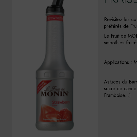
Revisitez les c
préférés de Fr
Le Fruit de MONI
smoothies fruité
Applications : 
Astuces du Barma
sucre de canne
Framboise...)