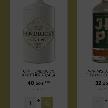
GIN HENDRICK'S
JNPR N°2 0
ANOTHER 70/41,4
Spirits - S
40
32
TTC
,00
€
,00
57,14 € /L
45,71 
+
+
-
-