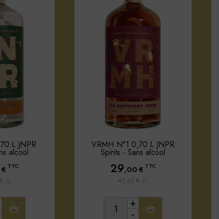
,70 L JNPR
VRMH N°1 0,70 L JNPR
ans alcool
Spirits - Sans alcool
29
TTC
TTC
€
,00
€
€ /L
41,43 € /L
+
-