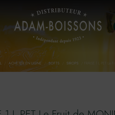
L
/
ACHETER EN LIGNE
/
SOFTS
/
SIROPS
/
FRAISE 1 L PET Le 
E 1 L PET Le Fruit de MON