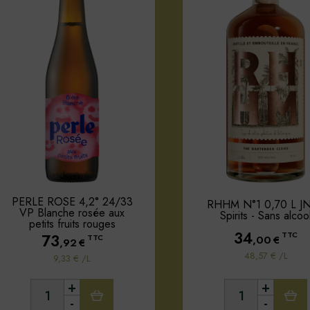
PERLE ROSE 4,2° 24/33
RHHM N°1 0,70 L J
VP Blanche rosée aux
Spirits - Sans alcoo
petits fruits rouges
34
TTC
73
,00
€
TTC
,92
€
48,57 € /L
9,33 € /L
+
+
-
-