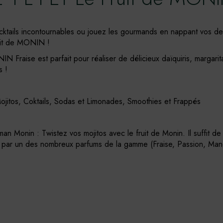
ocktails incontournables ou jouez les gourmands en nappant vos de
uit de MONIN !
N Fraise est parfait pour réaliser de délicieux daïquiris, margarit
s !
Mojitos, Coktails, Sodas et Limonades, Smoothies et Frappés
n Monin : Twistez vos mojitos avec le fruit de Monin. Il suffit de
 par un des nombreux parfums de la gamme (Fraise, Passion, Man