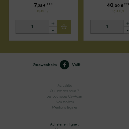
7
40
TTC
TT
,28
€
,00
€
10,40 € /L
57,14 € /L
+
-
-
Guewenheim
Valff
Actualités
Qui sommes-nous ?
Les boutiques Cav'Adam
Nos services
Mentions légales
Acheter en ligne :