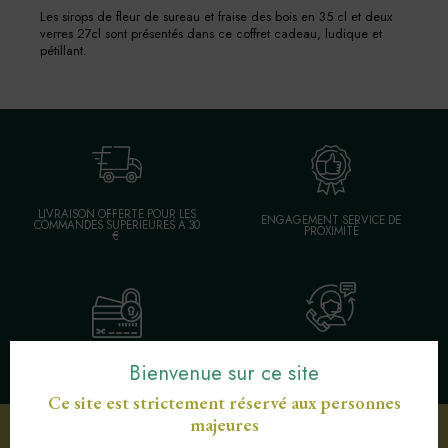
Les sirops de fleur de sureau et fraise des bois en 35 cl et deux
verres 27cl sont présentés dans ce coffret cadeau, ludique et
pétillant.
LIVRAISON OFFERTE POUR LES
ENGAGEMENT SERVICE DE
COMMANDES SUPÉRIEURES À 30
PROXIMITÉ
€
SERVICE CLIENT AU
PAIEMENT SÉCURISÉ CB
Bienvenue sur ce site
03 89 82 40 37
Ce site est strictement réservé aux personnes
majeures