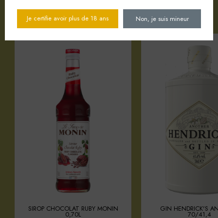
Votre sélection d'articles
Je certifie avoir plus de 18 ans
Non, je suis mineur
SIROP CHOCOLAT RUBY MONIN
GIN HENDRICK'S A
0,70L
70/41,4