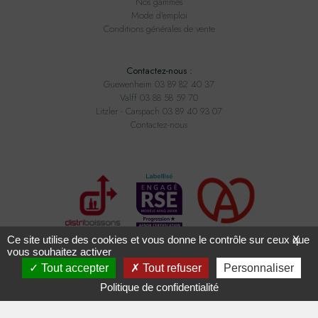
Nos gammes
Mode d'emploi
Conditions générales de vente
Contactez-nous :
Guewenheim 03 89 82 40 37
Valff 03 88 58 59 70
Litzler - Carspach 03 89 40 93 07
Contactez-nous
Ce site utilise des cookies et vous donne le contrôle sur ceux que
X
vous souhaitez activer
Tout accepter
Tout refuser
Personnaliser
Tous droits réservés ADAM BOISSONS - Conception
2exvia
avec
Masteredit
Politique de confidentialité
L'ABUS D'ALCOOL EST DANGEREUX POUR LA SANTÉ,