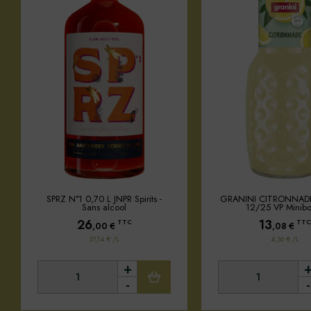
SPRZ N°1 0,70 L JNPR Spirits -
GRANINI CITRONNAD
Sans alcool
12/25 VP Minibo
26
13
TTC
TTC
,00
€
,08
€
37,14 € /L
4,36 € /L
+
-
-