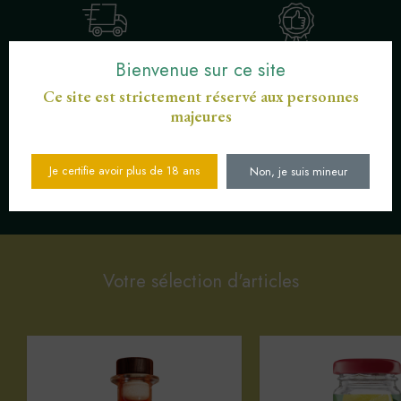
Bienvenue sur ce site
LIVRAISON OFFERTE POUR LES
ENGAGEMENT SERVICE DE
COMMANDES SUPÉRIEURES À 30
PROXIMITÉ
€
Ce site est strictement réservé aux personnes
majeures
Je certifie avoir plus de 18 ans
Non, je suis mineur
SERVICE CLIENT AU
PAIEMENT SÉCURISÉ CB
03 89 82 40 37
Votre sélection d'articles