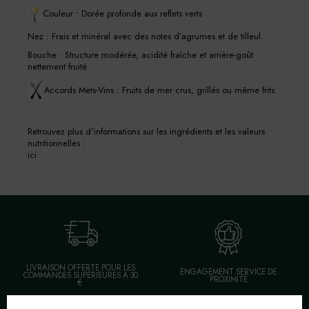
Couleur : Dorée profonde aux reflets verts
Nez : Frais et minéral avec des notes d’agrumes et de tilleul.
Bouche : Structure modérée, acidité fraîche et arrière-goût
nettement fruité.
Accords Mets-Vins : Fruits de mer crus, grillés ou même frits.
Retrouvez plus d'informations sur les ingrédients et les valeurs
nutritionnelles :
ici
LIVRAISON OFFERTE POUR LES
ENGAGEMENT SERVICE DE
COMMANDES SUPÉRIEURES À 30
PROXIMITÉ
€