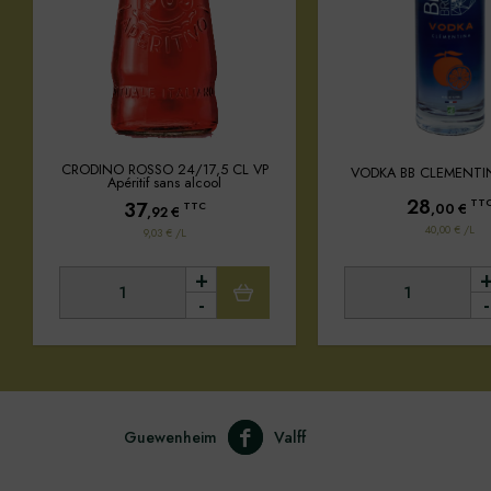
CRODINO ROSSO 24/17,5 CL VP
VODKA BB CLEMENTI
Apéritif sans alcool
28
TT
37
TTC
,00
€
,92
€
40,00 € /L
9,03 € /L
+
-
-
Guewenheim
Valff