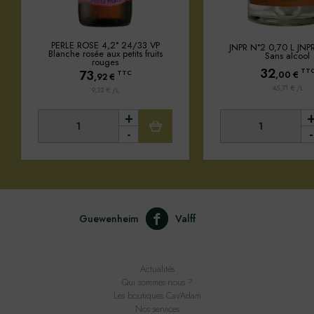
PERLE ROSE 4,2° 24/33 VP
JNPR N°2 0,70 L JNPR 
Blanche rosée aux petits fruits
Sans alcool
rouges
32
TT
73
TTC
,00
€
,92
€
45,71 € /L
9,33 € /L
+
-
-
Guewenheim
Valff
Actualités
Qui sommes-nous ?
Les boutiques Cav'Adam
Nos services