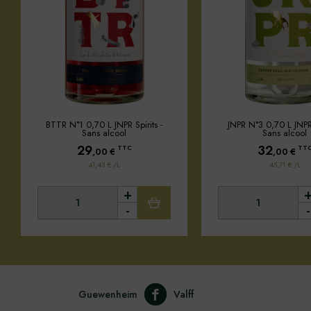
BTTR N°1 0,70 L JNPR Spirits -
JNPR N°3 0,70 L JNPR 
Sans alcool
Sans alcool
29
32
TTC
TT
,00
€
,00
€
41,43 € /L
45,71 € /L
+
-
-
Guewenheim
Valff