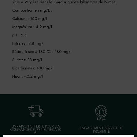
situe à Vergèze dans le Gard à quinze kilomètres de Nîmes.
Composition en mg/L :
Calcium : 160 mg/l
Magnésium : 4.2 mg/l
pH : 5.5
Nitrates : 7.8 mg/l
Résidu à sec à 180 °C : 480 mg/l
Sulfates: 33 mg/l
Bicarbonates: 430 mg/l
Fluor : <0.2 mg/l
LIVRAISON OFFERTE POUR LES
ENGAGEMENT SERVICE DE
COMMANDES SUPÉRIEURES À 30
PROXIMITÉ
€