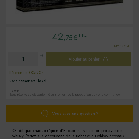
42
TTC
,75
€
142,53 € /L
+
Ajouter au panier
-
Référence :
005904
Conditionnement :
le col
STOCK
Sous réserve de disponibilité au moment de la préparation de votre commande.
Vous avez une question ?
On dit que chaque région d'Ecosse cultive son propre style de
whisky. Partez à la découverte de la richesse du whisky écossais