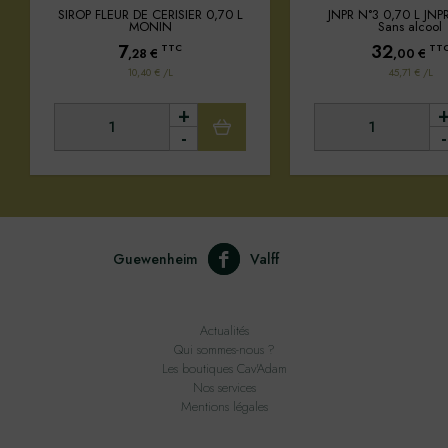
SIROP FLEUR DE CERISIER 0,70 L
JNPR N°3 0,70 L JNPR 
MONIN
Sans alcool
7
32
TTC
TT
,28
€
,00
€
10,40 € /L
45,71 € /L
+
-
-
Guewenheim
Valff
Actualités
Qui sommes-nous ?
Les boutiques Cav'Adam
Nos services
Mentions légales