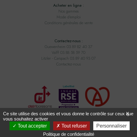
Acheter en ligne :
Nos gammes
Mode d'emploi
Conditions générales de vente
Contactez-nous :
Guewenheim 03 89 82 40 37
Valff 03 88 58 59 70
Litzler - Carspach 03 89 40 93 07
Contactez-nous
Ce site utilise des cookies et vous donne le contrôle sur ceux que
X
vous souhaitez activer
Tout accepter
Tout refuser
Personnaliser
Tous droits réservés ADAM BOISSONS - Conception
2exvia
avec
Masteredit
Politique de confidentialité