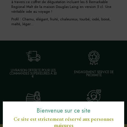
à travers ce coffret de dégustation incluant les 6 Remarkable
Regional Malt de la maison Douglas Laing en version 5 cl. Une
véritable ode au voyage !
Profil : Charnu, élégant, fruité, chaleureux, tourbé, iodé, boisé,
malté, léger...
LIVRAISON OFFERTE POUR LES
ENGAGEMENT SERVICE DE
COMMANDES SUPÉRIEURES À 30
PROXIMITÉ
€
Bienvenue sur ce site
SERVICE CLIENT AU
PAIEMENT SÉCURISÉ CB
03 89 82 40 37
Ce site est strictement réservé aux personnes
majeures