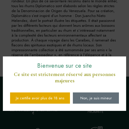
rondeur. En plus de ce savoir-faire reconnu dans le monde entier,
tous les rhums Diplomatico sont élaborés selon les règles strictes
de la Denominacion de Origen du Venezuela. Pour sa création,
Diplomático s’est inspiré d’un homme : Don Juancho Nieto
Melendez, dont le portrait illustre les étiquettes. Il était passionné
par les différents facteurs qui donnent leurs arômes aux boissons
traditionnelles, en particulier au rhum et s´intéressait notamment
à la complexité des facteurs environnementaux affectant sa
production. À chaque voyage dans les Caraïbes, il ramenait des
flacons des spiritueux exotiques et de rhums locaux. Son
impressionnante collection a été surnommée par ses amis « la
réserve de l’ambassadeur », en référence à l’élégance et à la
générosité de son propriétaire.
Bienvenue sur ce site
Ce site est strictement réservé aux personnes
majeures
Je certifie avoir plus de 18 ans
Non, je suis mineur
LIVRAISON OFFERTE POUR LES
ENGAGEMENT SERVICE DE
COMMANDES SUPÉRIEURES À 30
PROXIMITÉ
€