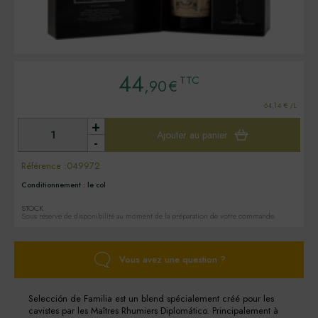
44
TTC
,90
€
64,14 € /L
+
Ajouter au panier
-
Référence :
049972
Conditionnement :
le col
STOCK
Sous réserve de disponibilité au moment de la préparation de votre commande.
Vous avez une question ?
Selección de Familia est un blend spécialement créé pour les
cavistes par les Maîtres Rhumiers Diplomático. Principalement à