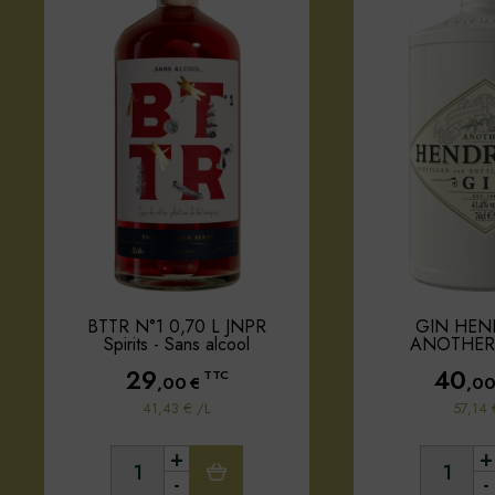
BTTR N°1 0,70 L JNPR
GIN HEN
Spirits - Sans alcool
ANOTHER 
29
40
TTC
,00
€
,0
41,43 € /L
57,14 
+
+
-
-