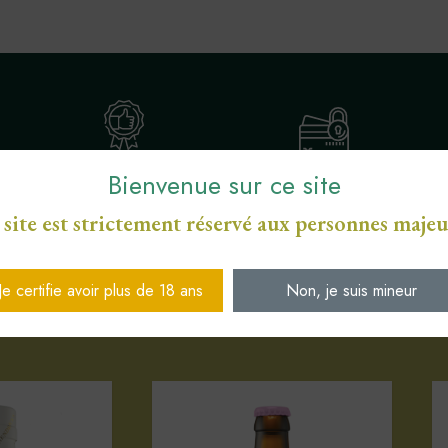
Bienvenue sur ce site
ENGAGEMENT SERVICE
S
PAIEMENT SÉCURISÉ CB
DE PROXIMITÉ
 site est strictement réservé aux personnes majeu
Je certifie avoir plus de 18 ans
Non, je suis mineur
Votre sélection d'articles