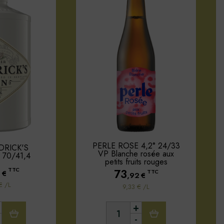
PERLE ROSE 4,2° 24/33
DRICK'S
VP Blanche rosée aux
70/41,4
petits fruits rouges
TTC
73
0
€
TTC
,92
€
€ /L
9,33 € /L
+
-