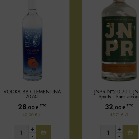
VODKA BB CLEMENTINA
JNPR N°2 0,70 L J
70/41
Spirits - Sans alcoo
28
32
TTC
TTC
,00
€
,00
€
40,00 € /L
45,71 € /L
+
+
-
-