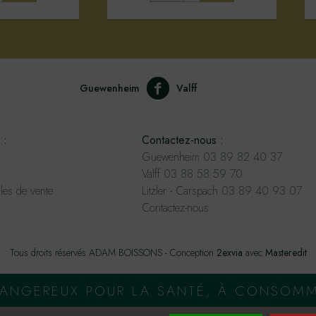
Guewenheim
Valff
 :
Contactez-nous :
Guewenheim 03 89 82 40 37
Valff 03 88 58 59 70
les de vente
Litzler - Carspach 03 89 40 93 07
Contactez-nous
Tous droits réservés ADAM BOISSONS - Conception
2exvia
avec
Masteredit
 DANGEREUX POUR LA SANTÉ, À CONSOM