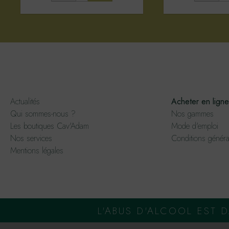
Actualités
Acheter en ligne
Qui sommes-nous ?
Nos gammes
Les boutiques Cav'Adam
Mode d'emploi
Nos services
Conditions généra
Mentions légales
L'ABUS D'ALCOOL EST