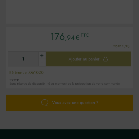
176
TTC
,94
€
29,49 € /Kg
+
Ajouter au panier
-
Référence :
061020
STOCK
Sous réserve de disponibilité au moment de la préparation de votre commande.
Vous avez une question ?