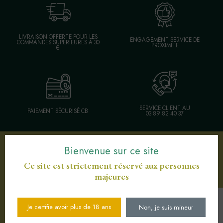
LIVRAISON OFFERTE POUR LES
ENGAGEMENT SERVICE DE
COMMANDES SUPÉRIEURES À 30
PROXIMITÉ
€
SERVICE CLIENT AU
PAIEMENT SÉCURISÉ CB
03 89 82 40 37
Bienvenue sur ce site
Votre sélection d'articles
Ce site est strictement réservé aux personnes
majeures
Je certifie avoir plus de 18 ans
Non, je suis mineur