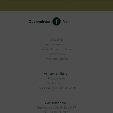
Guewenheim
Valff
Actualités
Qui sommes-nous ?
Les boutiques Cav'Adam
Nos services
Mentions légales
Acheter en ligne :
Nos gammes
Mode d'emploi
Conditions générales de vente
Contactez-nous :
Guewenheim 03 89 82 40 37
Valff 03 88 58 59 70