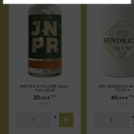
JNPR N°2 0,70 L JNPR Spirits -
GIN HENDRICK'S A
Sans alcool
70/41,4
32
40
TTC
TT
,00
€
,00
€
45,71 € /L
57,14 € /L
+
-
-