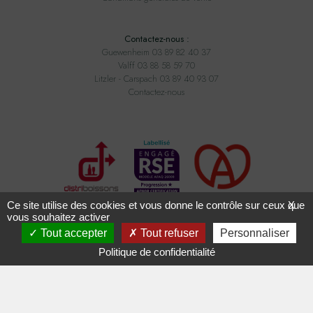
Contactez-nous :
Guewenheim 03 89 82 40 37
Valff 03 88 58 59 70
Litzler - Carspach 03 89 40 93 07
Contactez-nous
Ce site utilise des cookies et vous donne le contrôle sur ceux que
X
vous souhaitez activer
Tout accepter
Tout refuser
Personnaliser
Tous droits réservés ADAM BOISSONS - Conception
2exvia
avec
Masteredit
Politique de confidentialité
L'ABUS D'ALCOOL EST DANGEREUX POUR LA SANTÉ,
À CONSOMMER AVEC MODÉRATION.