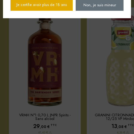
Je certifie avoir plus de 18 ans
Non, je suis mineur
VRMH N°1 0,70 L JNPR Spirits -
GRANINI CITRONNAD
Sans alcool
12/25 VP Minibo
29
13
TTC
TTC
,00
€
,08
€
41,43 € /L
4,36 € /L