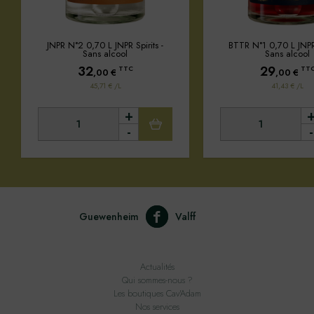
JNPR N°2 0,70 L JNPR Spirits -
BTTR N°1 0,70 L JNPR 
Sans alcool
Sans alcool
32
29
TTC
TT
,00
€
,00
€
45,71 € /L
41,43 € /L
+
-
-
Guewenheim
Valff
Actualités
Qui sommes-nous ?
Les boutiques Cav'Adam
Nos services