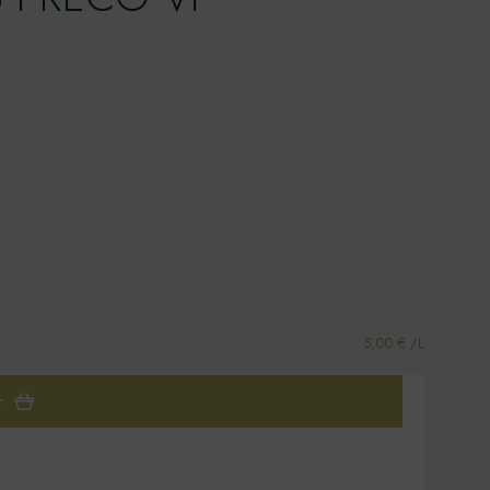
5,00 € /L
r