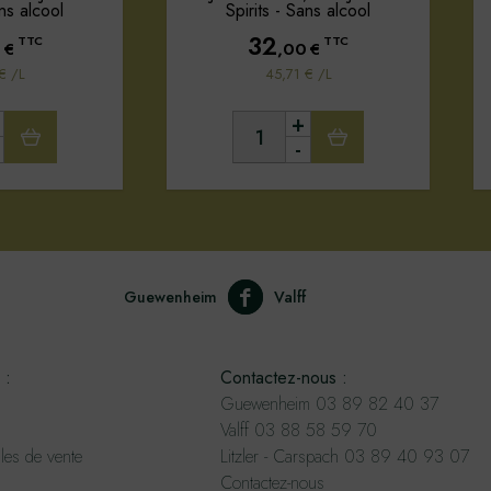
ans alcool
Spirits - Sans alcool
32
TTC
TTC
0
€
,00
€
€ /L
45,71 € /L
+
-
Guewenheim
Valff
 :
Contactez-nous :
Guewenheim 03 89 82 40 37
Valff 03 88 58 59 70
les de vente
Litzler - Carspach 03 89 40 93 07
Contactez-nous