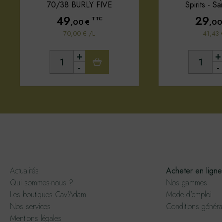
70/38 BURLY FIVE
Spirits - S
49
29
TTC
,00
€
,0
70,00 € /L
41,43 
+
+
-
-
Actualités
Acheter en ligne
Qui sommes-nous ?
Nos gammes
Les boutiques Cav'Adam
Mode d'emploi
Nos services
Conditions généra
Mentions légales