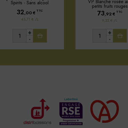
VP Blanche rosée a
Spirits - Sans alcool
petits fruits rouges
32
TTC
73
,00
€
TTC
,92
€
45,71 € /L
9,33 € /L
+
+
-
-