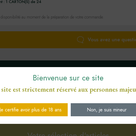
nt :
1 CARTON(S) de 24
 disponibilité au moment de la préparation de votre commande.
Vous avez une questi
Bienvenue sur ce site
 site est strictement réservé aux personnes majeu
ENGAGEMENT SERVICE
S
PAIEMENT SÉCURISÉ CB
DE PROXIMITÉ
Je certifie avoir plus de 18 ans
Non, je suis mineur
Votre sélection d'articles