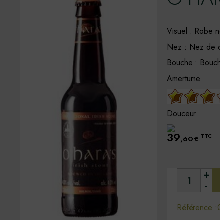
Visuel : Robe n
Nez : Nez de ca
Bouche : Bouche
Amertume
Douceur
39
TTC
,60
€
+
-
Référence :