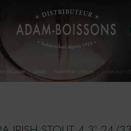
ER EN LIGNE
/
BIERES
/
YUMMYS BOUTEILLES
/
O'HARA IRISH ST
A IRISH STOUT 4,3° 24/3