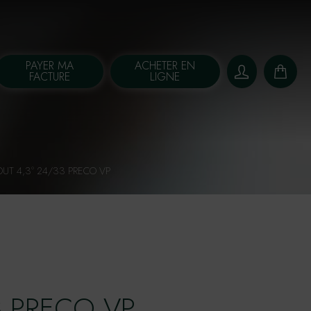
PAYER MA
ACHETER EN
FACTURE
LIGNE
OUT 4,3° 24/33 PRECO VP
3 PRECO VP