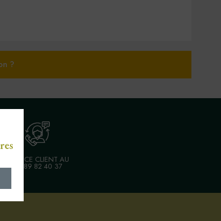
on ?
res
SERVICE CLIENT AU
03 89 82 40 37