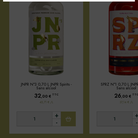
JNPR N°3 0,70 L JNPR Spirits -
SPRZ N°1 0,70 L JNPR 
Sans alcool
Sans alcool
32
26
TTC
TT
,00
€
,00
€
45,71 € /L
37,14 € /L
+
-
-