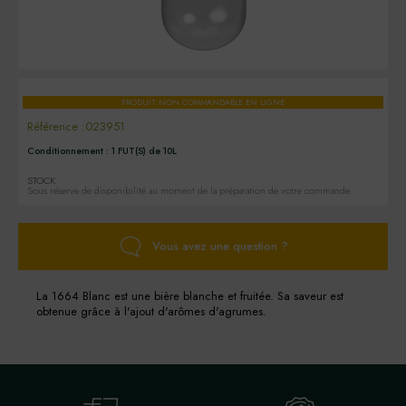
PRODUIT NON COMMANDABLE EN LIGNE
Référence :
023951
Conditionnement :
1 FUT(S) de 10L
STOCK
Sous réserve de disponibilité au moment de la préparation de votre commande.
Vous avez une question ?
La 1664 Blanc est une bière blanche et fruitée. Sa saveur est
obtenue grâce à l'ajout d'arômes d'agrumes.