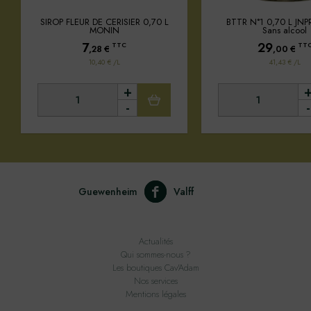
SIROP FLEUR DE CERISIER 0,70 L
BTTR N°1 0,70 L JNPR 
MONIN
Sans alcool
7
29
TTC
TT
,28
€
,00
€
10,40 € /L
41,43 € /L
+
-
-
Guewenheim
Valff
Actualités
Qui sommes-nous ?
Les boutiques Cav'Adam
Nos services
Mentions légales