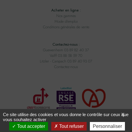
Acheter en ligne :
Nos gammes
Mode d'emploi
Conditions générales de vente
Contactez-nous :
Guewenheim 03 89 82 40 37
Valff 03 88 58 59 70
Litzler - Carspach 03 89 40 93 07
Contactez-nous
Ce site utilise des cookies et vous donne le contrôle sur ceux que
X
vous souhaitez activer
Tout accepter
Tout refuser
Personnaliser
Tous droits réservés ADAM BOISSONS - Conception
2exvia
avec
Masteredit