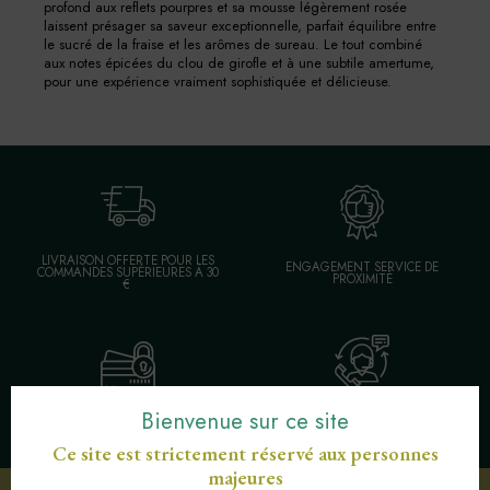
profond aux reflets pourpres et sa mousse légèrement rosée
laissent présager sa saveur exceptionnelle, parfait équilibre entre
le sucré de la fraise et les arômes de sureau. Le tout combiné
aux notes épicées du clou de girofle et à une subtile amertume,
pour une expérience vraiment sophistiquée et délicieuse.
LIVRAISON OFFERTE POUR LES
ENGAGEMENT SERVICE DE
COMMANDES SUPÉRIEURES À 30
PROXIMITÉ
€
Bienvenue sur ce site
SERVICE CLIENT AU
PAIEMENT SÉCURISÉ CB
03 89 82 40 37
Ce site est strictement réservé aux personnes
majeures