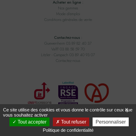
Acheter en ligne :
Nos gammes
Mode d'emploi
Conditions générales de vente
Contactez-nous :
Guewenheim 03 89 82 40 37
Valff 03 88 58 59 70
Litzler - Carspach 03 89 40 93 07
Contactez-nous
Ce site utilise des cookies et vous donne le contrôle sur ceux que
X
vous souhaitez activer
Tout accepter
Tout refuser
Personnaliser
Tous droits réservés ADAM BOISSONS - Conception
2exvia
avec
Masteredit
Politique de confidentialité