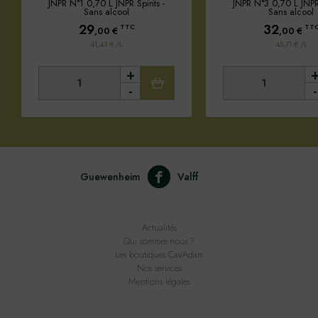
JNPR N°1 0,70 L JNPR Spirits -
JNPR N°3 0,70 L JNPR 
Sans alcool
Sans alcool
29
32
TTC
TT
,00
€
,00
€
41,43 € /L
45,71 € /L
+
-
-
Guewenheim
Valff
Actualités
Qui sommes-nous ?
Les boutiques Cav'Adam
Nos services
Mentions légales