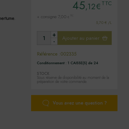
45
TTC
,12
€
+ consigne 7,00
TTC
mertume.
€
5,70 € /L
+
Ajouter au panier
-
Référence :
002335
Conditionnement :
1 CAISSE(S) de 24
STOCK
Sous réserve de disponibilité au moment de la
préparation de votre commande.
Vous avez une question ?