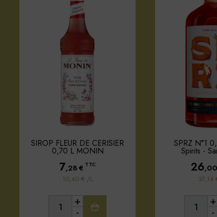
SIROP FLEUR DE CERISIER
SPRZ N°1 0
0,70 L MONIN
Spirits - S
7
26
TTC
,28
€
,0
10,40 € /L
37,14 
+
+
-
-