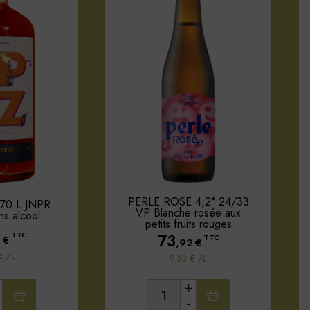
PERLE ROSE 4,2° 24/33
,70 L JNPR
VP Blanche rosée aux
ans alcool
petits fruits rouges
TTC
73
0
€
TTC
,92
€
€ /L
9,33 € /L
+
-