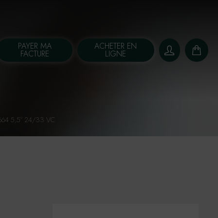
PAYER MA
ACHETER EN
FACTURE
LIGNE
664 5,5° 24/33 VC