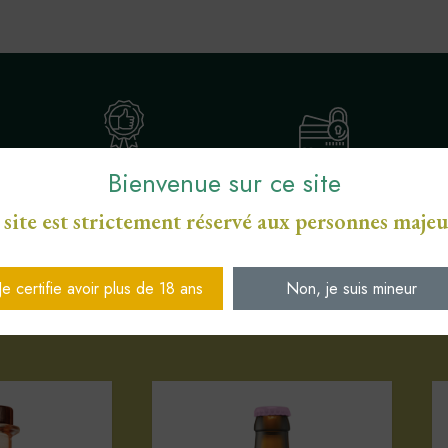
Bienvenue sur ce site
ENGAGEMENT SERVICE
S
PAIEMENT SÉCURISÉ CB
DE PROXIMITÉ
 site est strictement réservé aux personnes majeu
Je certifie avoir plus de 18 ans
Non, je suis mineur
Votre sélection d'articles