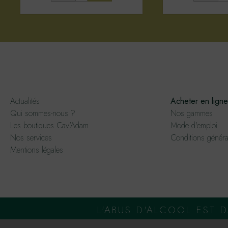
Actualités
Acheter en ligne
Qui sommes-nous ?
Nos gammes
Les boutiques Cav'Adam
Mode d'emploi
Nos services
Conditions généra
Mentions légales
L'ABUS D'ALCOOL EST