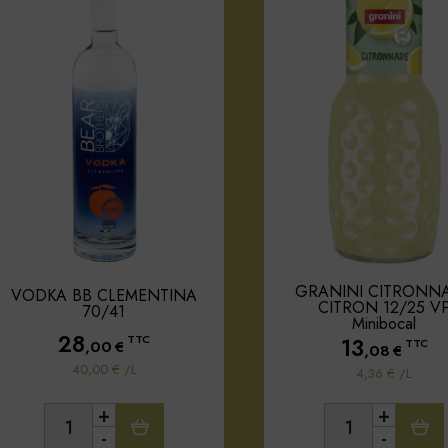
GRANINI CITRONN
VODKA BB CLEMENTINA
CITRON 12/25 V
70/41
Minibocal
28
TTC
13
,00
€
TTC
,08
€
40,00 € /L
4,36 € /L
+
+
-
-