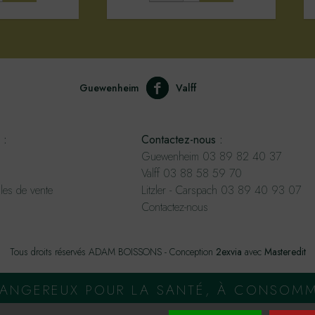
Guewenheim
Valff
 :
Contactez-nous :
Guewenheim 03 89 82 40 37
Valff 03 88 58 59 70
les de vente
Litzler - Carspach 03 89 40 93 07
Contactez-nous
Tous droits réservés ADAM BOISSONS - Conception
2exvia
avec
Masteredit
 DANGEREUX POUR LA SANTÉ, À CONSOM