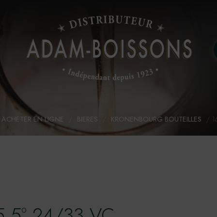
ACHETER EN LIGNE
/
BIERES
/
KRONENBOURG BOUTEILLES
/
1
5,5° 24/33 VC