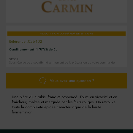
PRODUIT NON COMMANDABLE EN LIGNE
Référence :
026402
Conditionnement :
1 FUT(S) de 8L
STOCK
Sous réserve de disponibilité au moment de la préparation de votre commande.
Vous avez une question ?
Une bière d'un rubis, franc et prononcé. Toute en vivacité et en
fraîcheur, maltée et marquée par les fruits rouges. On retrouve
toute la complexité épicée caractéristique de la haute
fermentation.