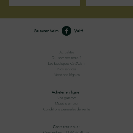
Guewenheim
Valff
Actualités
Qui sommes-nous ?
Les boutiques Cav'Adam
Nos services
Mentions légales
Acheter en ligne :
Nos gammes
Mode d'emploi
Conditions générales de vente
Contactez-nous :
Guewenheim 03 89 82 40 37