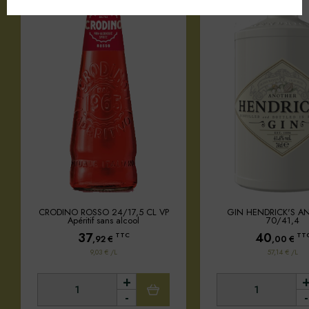
CRODINO ROSSO 24/17,5 CL VP
GIN HENDRICK'S A
Apéritif sans alcool
70/41,4
37
40
TTC
TT
,92
€
,00
€
9,03 € /L
57,14 € /L
+
-
-