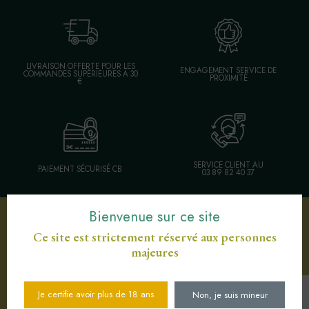
LIVRAISON OFFERTE POUR LES
ENGAGEMENT SERVICE DE
COMMANDES SUPÉRIEURES À 30
PROXIMITÉ
€
SERVICE CLIENT AU
PAIEMENT SÉCURISÉ CB
03 89 82 40 37
Bienvenue sur ce site
Votre sélection d'articles
Ce site est strictement réservé aux personnes
majeures
Je certifie avoir plus de 18 ans
Non, je suis mineur