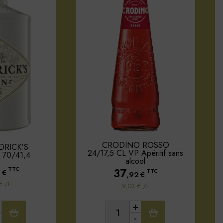
CRODINO ROSSO
DRICK'S
24/17,5 CL VP Apéritif sans
70/41,4
alcool
TTC
37
0
€
TTC
,92
€
€ /L
9,03 € /L
+
-