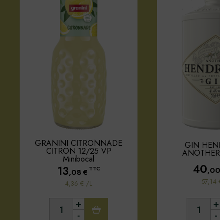
GRANINI CITRONNADE
GIN HEN
CITRON 12/25 VP
ANOTHER 
Minibocal
40
13
,0
TTC
,08
€
57,14 
4,36 € /L
+
+
-
-