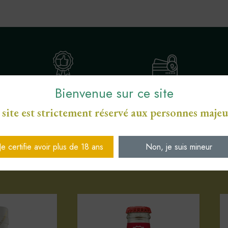
Bienvenue sur ce site
ENGAGEMENT SERVICE
S
PAIEMENT SÉCURISÉ CB
DE PROXIMITÉ
 site est strictement réservé aux personnes majeu
Je certifie avoir plus de 18 ans
Non, je suis mineur
Votre sélection d'articles