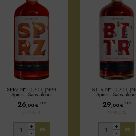
SPRZ N°1 0,70 L JNPR
BTTR N°1 0,70 L J
Spirits - Sans alcool
Spirits - Sans alcoo
26
29
TTC
TTC
,00
€
,00
€
37,14 € /L
41,43 € /L
+
+
-
-