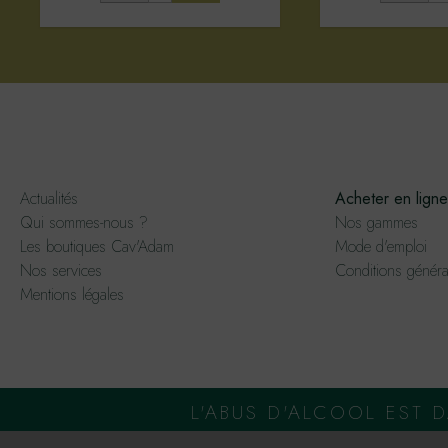
Actualités
Acheter en ligne
Qui sommes-nous ?
Nos gammes
Les boutiques Cav'Adam
Mode d'emploi
Nos services
Conditions généra
Mentions légales
L'ABUS D'ALCOOL EST