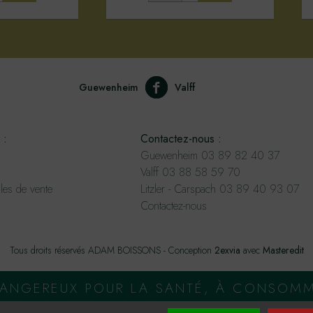
Guewenheim
Valff
 :
Contactez-nous :
Guewenheim 03 89 82 40 37
Valff 03 88 58 59 70
les de vente
Litzler - Carspach 03 89 40 93 07
Contactez-nous
Tous droits réservés ADAM BOISSONS - Conception
2exvia
avec
Masteredit
 DANGEREUX POUR LA SANTÉ, À CONSOM