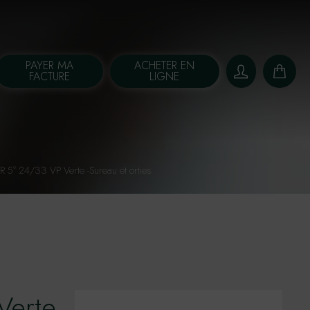
PAYER MA
ACHETER EN
FACTURE
LIGNE
 5° 24/33 VP Verte -Sureau et orties
Verte