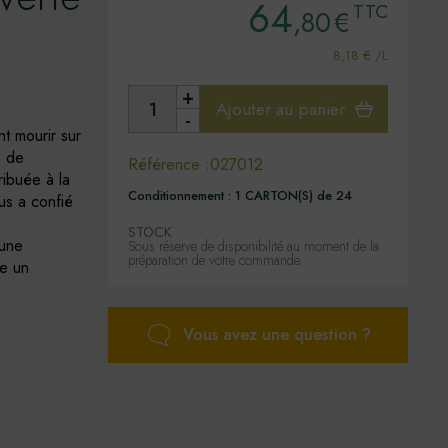
64
TTC
,80
€
8,18 € /L
+
Ajouter au panier
-
nt mourir sur
e de
Référence :
027012
ribuée à la
Conditionnement :
1 CARTON(S) de 24
us a confié
STOCK
 une
Sous réserve de disponibilité au moment de la
préparation de votre commande.
he un
Vous avez une question ?