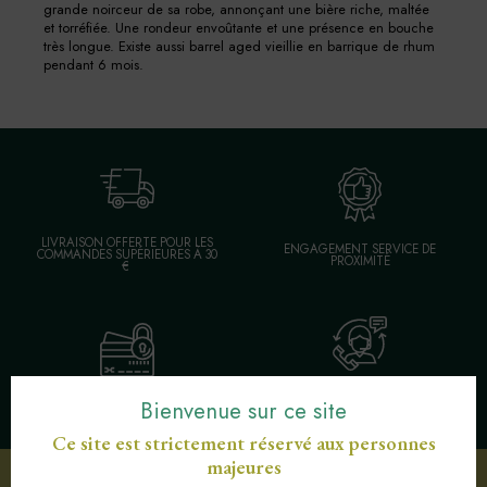
grande noirceur de sa robe, annonçant une bière riche, maltée
et torréfiée. Une rondeur envoûtante et une présence en bouche
très longue. Existe aussi barrel aged vieillie en barrique de rhum
pendant 6 mois.
LIVRAISON OFFERTE POUR LES
ENGAGEMENT SERVICE DE
COMMANDES SUPÉRIEURES À 30
PROXIMITÉ
€
SERVICE CLIENT AU
Bienvenue sur ce site
PAIEMENT SÉCURISÉ CB
03 89 82 40 37
Ce site est strictement réservé aux personnes
majeures