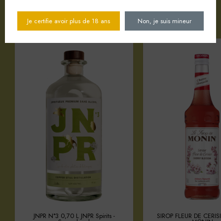
Votre sélection d'articles
Je certifie avoir plus de 18 ans
Non, je suis mineur
JNPR N°3 0,70 L JNPR Spirits -
SIROP FLEUR DE CERISI