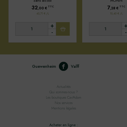
Sans alcool
MONIN
32
7
TTC
TTC
,00
€
,28
€
45,71 € /L
10,40 € /L
+
-
-
Guewenheim
Valff
Actualités
Qui sommes-nous ?
Les boutiques Cav'Adam
Nos services
Mentions légales
Acheter en ligne :