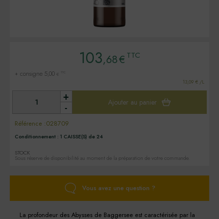
103
TTC
,68
€
+ consigne 5,00
TTC
€
13,09 € /L
+
Ajouter au panier
-
Référence :
028709
Conditionnement :
1 CAISSE(S) de 24
STOCK
Sous réserve de disponibilité au moment de la préparation de votre commande.
Vous avez une question ?
La profondeur des Abysses de Baggersee est caractérisée par la