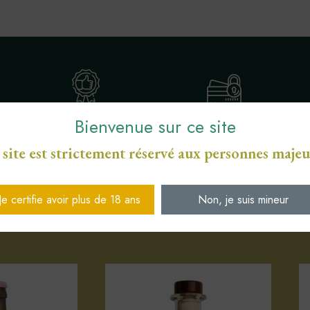
Bienvenue sur ce site
ENGAGEMENT SERVICE
S
PAIEMENT SÉCURISÉ CB
DE PROXIMITÉ
 site est strictement réservé aux personnes majeu
Je certifie avoir plus de 18 ans
Non, je suis mineur
Votre sélection d'articles