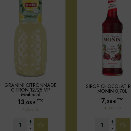
GRANINI CITRONNADE
SIROP CHOCOLAT R
CITRON 12/25 VP
MONIN 0,70L
Minibocal
7
TTC
13
,28
€
TTC
,08
€
10,40 € /L
4,36 € /L
+
+
-
-