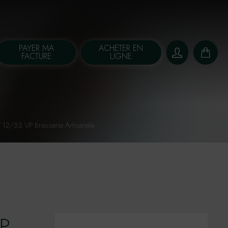
PAYER MA
ACHETER EN
FACTURE
LIGNE
 12/33 VP Brasserie Artisanale
VP