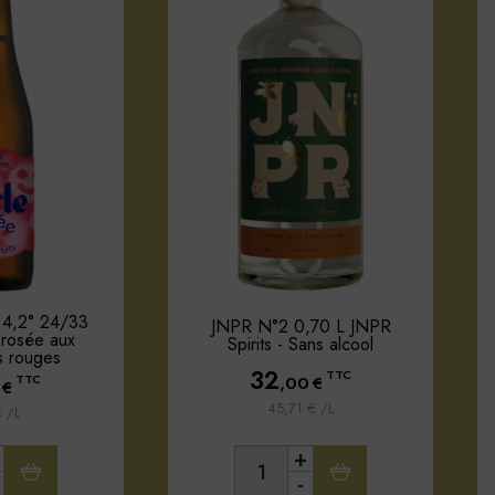
4,2° 24/33
JNPR N°2 0,70 L JNPR
rosée aux
Spirits - Sans alcool
ts rouges
32
TTC
,00
€
TTC
€
45,71 € /L
€ /L
+
-