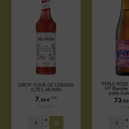
PERLE ROSE 
SIROP FLEUR DE CERISIER
VP Blanche 
0,70 L MONIN
petits frui
7
TTC
73
,28
€
,92
10,40 € /L
9,33 
+
+
-
-