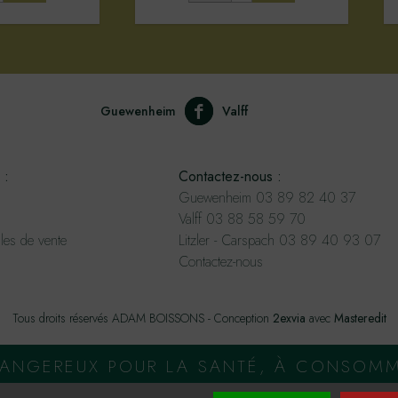
Guewenheim
Valff
 :
Contactez-nous :
Guewenheim 03 89 82 40 37
Valff 03 88 58 59 70
les de vente
Litzler - Carspach 03 89 40 93 07
Contactez-nous
Tous droits réservés ADAM BOISSONS - Conception
2exvia
avec
Masteredit
 DANGEREUX POUR LA SANTÉ, À CONSOM