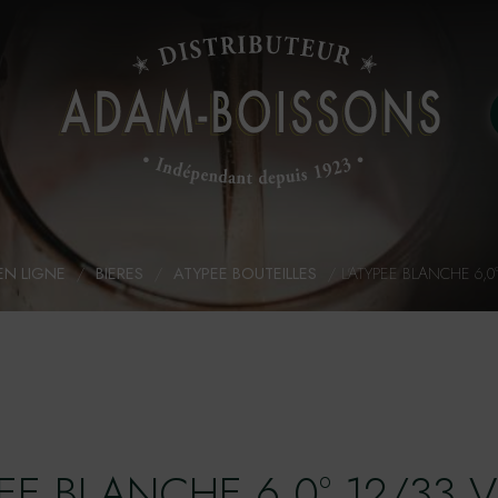
EN LIGNE
/
BIERES
/
ATYPEE BOUTEILLES
/
L'ATYPEE BLANCHE 6,0°
PEE BLANCHE 6,0° 12/33 