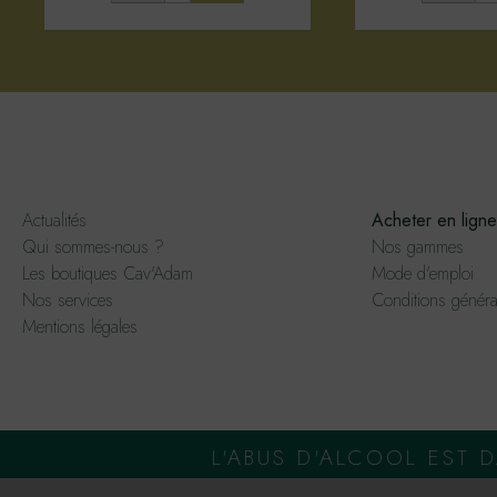
Actualités
Acheter en ligne
Qui sommes-nous ?
Nos gammes
Les boutiques Cav'Adam
Mode d'emploi
Nos services
Conditions généra
Mentions légales
L'ABUS D'ALCOOL EST