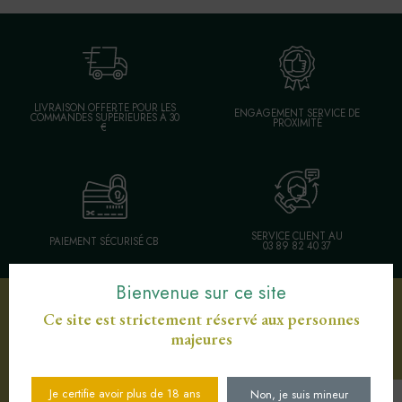
LIVRAISON OFFERTE POUR LES
ENGAGEMENT SERVICE DE
COMMANDES SUPÉRIEURES À 30
PROXIMITÉ
€
SERVICE CLIENT AU
PAIEMENT SÉCURISÉ CB
03 89 82 40 37
Bienvenue sur ce site
Ce site est strictement réservé aux personnes
Votre sélection d'articles
majeures
Je certifie avoir plus de 18 ans
Non, je suis mineur