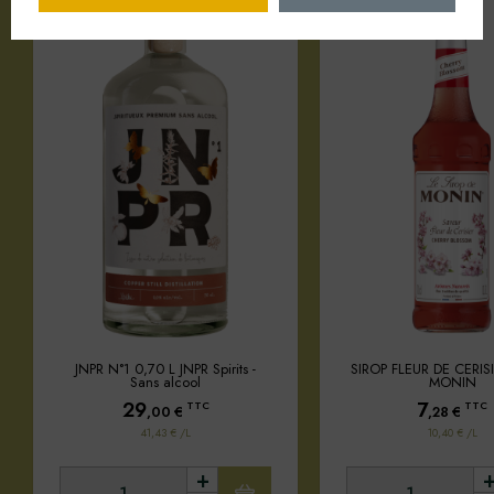
JNPR N°1 0,70 L JNPR Spirits -
SIROP FLEUR DE CERISI
Sans alcool
MONIN
29
7
TTC
TTC
,00
€
,28
€
41,43 € /L
10,40 € /L
+