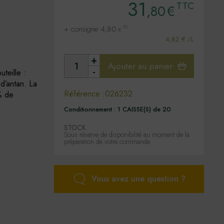
31
TTC
,80
€
+ consigne 4,80
TTC
€
4,82 € /L
+
Ajouter au panier
-
teille :
 d’antan. La
Référence :
026232
% de
Conditionnement :
1 CAISSE(S) de 20
STOCK
Sous réserve de disponibilité au moment de la
préparation de votre commande.
Vous avez une question ?