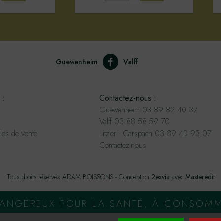
Guewenheim
Valff
 :
Contactez-nous :
Guewenheim 03 89 82 40 37
Valff 03 88 58 59 70
les de vente
Litzler - Carspach 03 89 40 93 07
Contactez-nous
Tous droits réservés ADAM BOISSONS - Conception
2exvia
avec
Masteredit
 DANGEREUX POUR LA SANTÉ, À CONSOM