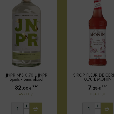
JNPR N°3 0,70 L JNPR
SIROP FLEUR DE CERI
Spirits - Sans alcool
0,70 L MONIN
32
7
TTC
TTC
,00
€
,28
€
45,71 € /L
10,40 € /L
+
+
-
-