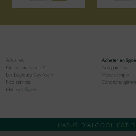
Actualités
Acheter en ligne
Qui sommes-nous ?
Nos gammes
Les boutiques Cav'Adam
Mode d'emploi
Nos services
Conditions généra
Mentions légales
L'ABUS D'ALCOOL EST