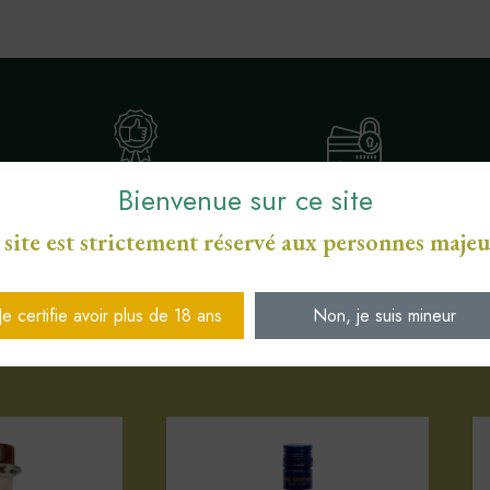
Bienvenue sur ce site
ENGAGEMENT SERVICE
S
PAIEMENT SÉCURISÉ CB
DE PROXIMITÉ
 site est strictement réservé aux personnes majeu
Je certifie avoir plus de 18 ans
Non, je suis mineur
Votre sélection d'articles