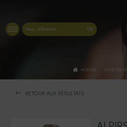
Panneau de gestion des cookies
ACCUEIL
/
ACHETER E
RETOUR AUX RÉSULTATS
ALPIR