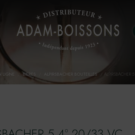
N LIGNE
/
BIERES
/
ALPIRSBACHER BOUTEILLES
/
ALPIRSBACHER 5
SBACHER 5,4° 20/33 VC