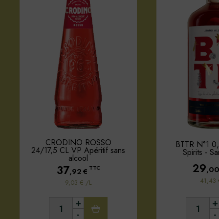
CRODINO ROSSO
BTTR N°1 0
24/17,5 CL VP Apéritif sans
Spirits - S
alcool
29
37
,0
TTC
,92
€
41,43 
9,03 € /L
+
+
-
-