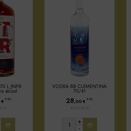
,70 L JNPR
VODKA BB CLEMENTINA
ans alcool
70/41
28
TTC
TTC
0
€
,00
€
€ /L
40,00 € /L
+
-