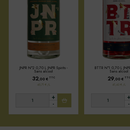
JNPR N°2 0,70 L JNPR Spirits -
BTTR N°1 0,70 L JNPR 
Sans alcool
Sans alcool
32
29
TTC
TT
,00
€
,00
€
45,71 € /L
41,43 € /L
+
-
-