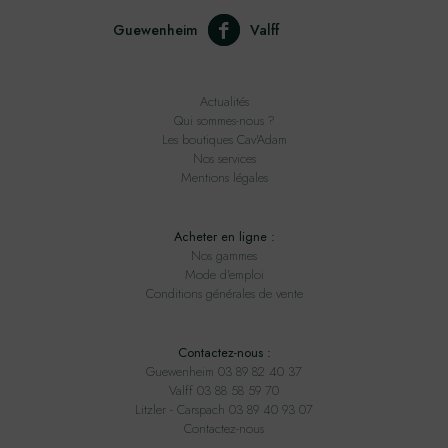
Guewenheim
Valff
Actualités
Qui sommes-nous ?
Les boutiques Cav'Adam
Nos services
Mentions légales
Acheter en ligne :
Nos gammes
Mode d'emploi
Conditions générales de vente
Contactez-nous :
Guewenheim 03 89 82 40 37
Valff 03 88 58 59 70
Litzler - Carspach 03 89 40 93 07
Contactez-nous